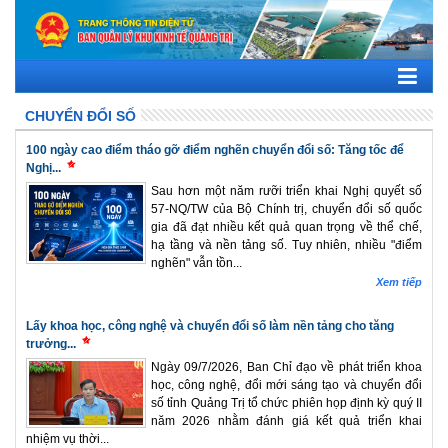
CHUYỂN ĐỔI SỐ
100 ngày cao điểm tháo gỡ điểm nghẽn chuyển đổi số: Tăng tốc để
Nghị...
Sau hơn một năm rưỡi triển khai Nghị quyết số
57-NQ/TW của Bộ Chính trị, chuyển đổi số quốc
gia đã đạt nhiều kết quả quan trọng về thể chế,
hạ tầng và nền tảng số. Tuy nhiên, nhiều "điểm
nghẽn" vẫn tồn...
Xem tiếp
Lấy khoa học, công nghệ và chuyển đổi số làm nền tảng cho tăng
trưởng...
Ngày 09/7/2026, Ban Chỉ đạo về phát triển khoa
học, công nghệ, đổi mới sáng tạo và chuyển đổi
số tỉnh Quảng Trị tổ chức phiên họp định kỳ quý II
năm 2026 nhằm đánh giá kết quả triển khai
nhiệm vụ thời...