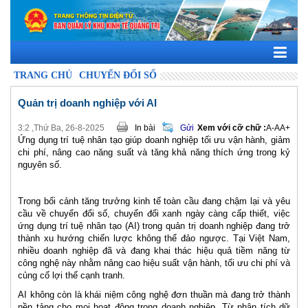
TRANG CHỦ
CHUYỂN ĐỔI SỐ
Quản trị doanh nghiệp với AI
3:2 ,Thứ Ba, 26-8-2025
In bài
Gửi
Xem với cỡ chữ :
A-
A
A+
Ứng dụng trí tuệ nhân tạo giúp doanh nghiệp tối ưu vận hành, giảm
chi phí, nâng cao năng suất và tăng khả năng thích ứng trong kỷ
nguyên số.
Trong bối cảnh tăng trưởng kinh tế toàn cầu đang chậm lại và yêu
cầu về chuyển đổi số, chuyển đổi xanh ngày càng cấp thiết, việc
ứng dụng trí tuệ nhân tạo (AI) trong quản trị doanh nghiệp đang trở
thành xu hướng chiến lược không thể đảo ngược. Tại Việt Nam,
nhiều doanh nghiệp đã và đang khai thác hiệu quả tiềm năng từ
công nghệ này nhằm nâng cao hiệu suất vận hành, tối ưu chi phí và
củng cố lợi thế cạnh tranh.
AI không còn là khái niệm công nghệ đơn thuần mà đang trở thành
nền tảng cho mọi hoạt động trong doanh nghiệp. Từ phân tích dữ