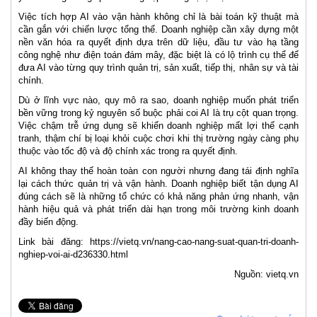
Việc tích hợp AI vào vận hành không chỉ là bài toán kỹ thuật mà
cần gắn với chiến lược tổng thể. Doanh nghiệp cần xây dựng một
nền văn hóa ra quyết định dựa trên dữ liệu, đầu tư vào hạ tầng
công nghệ như điện toán đám mây, đặc biệt là có lộ trình cụ thể để
đưa AI vào từng quy trình quản trị, sản xuất, tiếp thị, nhân sự và tài
chính.
Dù ở lĩnh vực nào, quy mô ra sao, doanh nghiệp muốn phát triển
bền vững trong kỷ nguyên số buộc phải coi AI là trụ cột quan trọng.
Việc chậm trễ ứng dụng sẽ khiến doanh nghiệp mất lợi thế cạnh
tranh, thậm chí bị loại khỏi cuộc chơi khi thị trường ngày càng phụ
thuộc vào tốc độ và độ chính xác trong ra quyết định.
AI không thay thế hoàn toàn con người nhưng đang tái định nghĩa
lại cách thức quản trị và vận hành. Doanh nghiệp biết tận dụng AI
đúng cách sẽ là những tổ chức có khả năng phản ứng nhanh, vận
hành hiệu quả và phát triển dài hạn trong môi trường kinh doanh
đầy biến động.
Link bài đăng: https://vietq.vn/nang-cao-nang-suat-quan-tri-doanh-
nghiep-voi-ai-d236330.html
Nguồn: vietq.vn