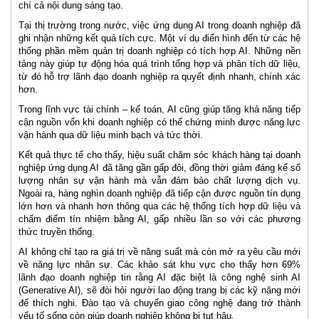
chí cả nội dung sáng tạo.
Tại thị trường trong nước, việc ứng dụng AI trong doanh nghiệp đã
ghi nhận những kết quả tích cực. Một ví dụ điển hình đến từ các hệ
thống phần mềm quản trị doanh nghiệp có tích hợp AI. Những nền
tảng này giúp tự động hóa quá trình tổng hợp và phân tích dữ liệu,
từ đó hỗ trợ lãnh đạo doanh nghiệp ra quyết định nhanh, chính xác
hơn.
Trong lĩnh vực tài chính – kế toán, AI cũng giúp tăng khả năng tiếp
cận nguồn vốn khi doanh nghiệp có thể chứng minh được năng lực
vận hành qua dữ liệu minh bạch và tức thời.
Kết quả thực tế cho thấy, hiệu suất chăm sóc khách hàng tại doanh
nghiệp ứng dụng AI đã tăng gần gấp đôi, đồng thời giảm đáng kể số
lượng nhân sự vận hành mà vẫn đảm bảo chất lượng dịch vụ.
Ngoài ra, hàng nghìn doanh nghiệp đã tiếp cận được nguồn tín dụng
lớn hơn và nhanh hơn thông qua các hệ thống tích hợp dữ liệu và
chấm điểm tín nhiệm bằng AI, gấp nhiều lần so với các phương
thức truyền thống.
AI không chỉ tạo ra giá trị về năng suất mà còn mở ra yêu cầu mới
về năng lực nhân sự. Các khảo sát khu vực cho thấy hơn 69%
lãnh đạo doanh nghiệp tin rằng AI đặc biệt là công nghệ sinh AI
(Generative AI), sẽ đòi hỏi người lao động trang bị các kỹ năng mới
để thích nghi. Đào tạo và chuyển giao công nghệ đang trở thành
yếu tố sống còn giúp doanh nghiệp không bị tụt hậu.