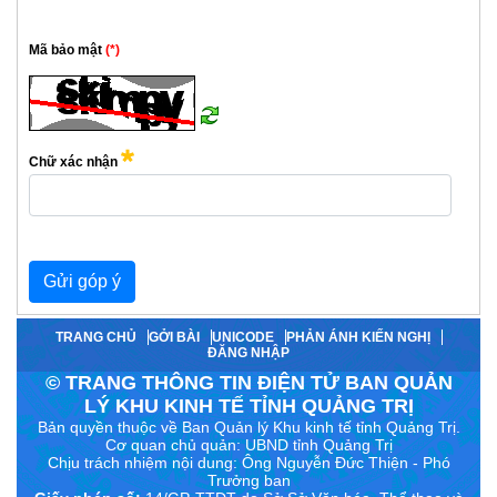
Mã bảo mật
(*)
Chữ xác nhận
Gửi góp ý
TRANG CHỦ
GỞI BÀI
UNICODE
PHẢN ÁNH KIẾN NGHỊ
ĐĂNG NHẬP
© TRANG THÔNG TIN ĐIỆN TỬ BAN QUẢN
LÝ KHU KINH TẾ TỈNH QUẢNG TRỊ
Bản quyền thuộc về Ban Quản lý Khu kinh tế tỉnh Quảng Trị.
Cơ quan chủ quản: UBND tỉnh Quảng Trị
Chịu trách nhiệm nội dung:
Ông Nguyễn Đức Thiện - Phó
Trưởng ban