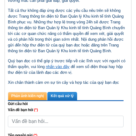
vướng mắc cần phải giải đáp, giải quyết.
Tất cả thư không đáp ứng được các yêu cầu nêu trên sẽ không
được Trang thông tin điện tử Ban Quản lý Khu kinh tế tỉnh Quảng
Bình phục vụ. Những thư hợp lệ trong vòng 24h sẽ được Trang
thông tin điện tử Ban Quản lý Khu kinh tế tỉnh Quảng Bình chuyển
tới các cơ quan chức năng có thẩm quyền để xem xét, giải quyết
và có phản hồi trong thời gian sớm nhất. Nội dung phản hồi được
gửi đến hộp thư điện tử của quý bạn đọc hoặc đăng trên Trang
thông tin điện tử Ban Quản lý Khu kinh tế tỉnh Quảng Bình.
Quý bạn đọc có thể góp ý trược tiếp về các lĩnh vực với người có
thẩm quyền, vui lòng
nhấn vào đây
để xem số điện thoại hay hộp
thư điện tử của lãnh đạo các đơn vị.
Xin chân thành cảm ơn sự tin cây và hợp tác của quý bạn đọc
Phản ánh kiến nghị
Kết quả xử lý
Gửi câu hỏi
Vấn đề bạn hỏi
(*)
Tên người gửi
(*)