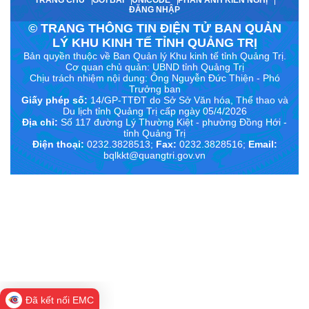
ĐĂNG NHẬP
© TRANG THÔNG TIN ĐIỆN TỬ BAN QUẢN
LÝ KHU KINH TẾ TỈNH QUẢNG TRỊ
Bản quyền thuộc về Ban Quản lý Khu kinh tế tỉnh Quảng Trị.
Cơ quan chủ quản: UBND tỉnh Quảng Trị
Chịu trách nhiệm nội dung:
Ông Nguyễn Đức Thiện - Phó
Trưởng ban
Giấy phép số:
14/GP-TTĐT do Sở Sở Văn hóa, Thể thao và
Du lịch tỉnh Quảng Trị cấp ngày 05/4/2026
Địa chỉ:
Số 117 đường Lý Thường Kiệt - phường Đồng Hới -
tỉnh Quảng Trị
Điện thoại:
0232.3828513;
Fax:
0232.3828516;
Email:
bqlkkt@quangtri.gov.vn
Đã kết nối EMC