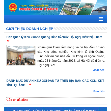
GIỚI THIỆU DOANH NGHIỆP
Ban Quản lý Khu kinh tế Quảng Bình tổ chức Hội nghị Giới thiệu tiềm...
Nhằm giới thiệu tiềm năng và cơ hội đầu tư vào
các Khu công nghiệp, Khu kinh tế tỉnh Quảng
Bình đối với các nhà đầu tư trong và ngoài nước,
ngày 23 tháng 01 năm 2018, tại Hà Nội đã diễn ra
Hội nghị Giới...
Xem tiếp
DANH MỤC DỰ ÁN KÊU GỌI ĐẦU TƯ TRÊN ĐỊA BÀN CÁC KCN, KKT
TỈNH QUẢNG...
Xem tiếp
Các tin đã đăng
TRANG CHỦ
GỞI BÀI
UNICODE
PHẢN ÁNH KIẾN NGHỊ