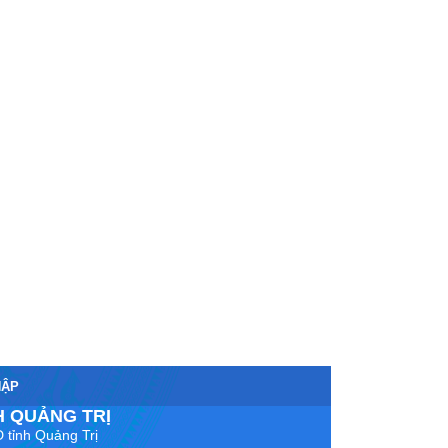
HẬP
H QUẢNG TRỊ
 tỉnh Quảng Trị