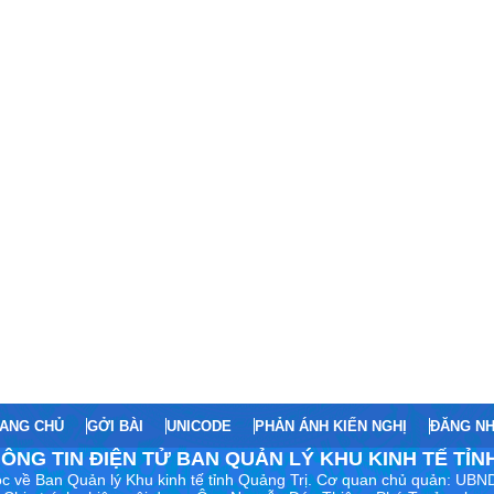
ANG CHỦ
GỞI BÀI
UNICODE
PHẢN ÁNH KIẾN NGHỊ
ĐĂNG N
ÔNG TIN ĐIỆN TỬ BAN QUẢN LÝ KHU KINH TẾ TỈN
c về Ban Quản lý Khu kinh tế tỉnh Quảng Trị. Cơ quan chủ quản: UBND