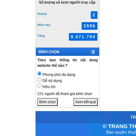
Số lượng và lượt người truy cập
Online
2
Hôm nay
2996
Tổng
9.071.794
BÌNH CHỌN
Theo bạn thông tin nội dung
website thế nào ?
Phong phú đa dạng
Dễ sử dụng
Hữu ích
221 người đã tham gia bình chọn
Bình chọn
Xem kết quả
TR
© TRANG TH
Bản quyền thuộ