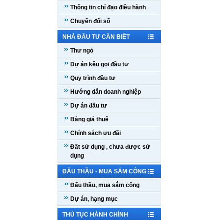
Thông tin chỉ đạo điều hành
Chuyển đổi số
NHÀ ĐẦU TƯ CẦN BIẾT
Thư ngỏ
Dự án kêu gọi đầu tư
Quy trình đầu tư
Hướng dẫn doanh nghiệp
Dự án đầu tư
Bảng giá thuê
Chính sách ưu đãi
Đất sử dụng , chưa được sử
dụng
ĐẤU THẦU - MUA SẮM CÔNG
Đấu thầu, mua sắm công
Dự án, hạng mục
THỦ TỤC HÀNH CHÍNH