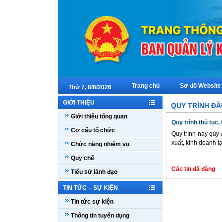
Trang chủ
Sơ đồ Website
Thứ 7, 8/8/2026
GIỚI THIỆU
QUY TRÌNH ĐẦ
Giới thiệu tổng quan
Quy trình thủ tục,
Cơ cấu tổ chức
Quy trình này quy 
xuất, kinh doanh t
Chức năng nhiệm vụ
Quy chế
Các tin đã đăng
Tiểu sử lãnh đạo
TIN TỨC – SỰ KIỆN
Tin tức sự kiện
Thông tin tuyển dụng