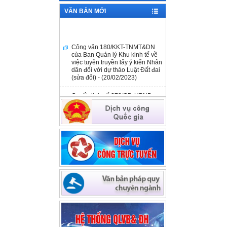
VĂN BẢN MỚI
Công văn 180/KKT-TNMT&DN
của Ban Quản lý Khu kinh tế về
việc tuyên truyền lấy ý kiến Nhân
dân đối với dự thảo Luật Đất đai
(sửa đổi) - (20/02/2023)
Quyết định số 278/QĐ-UBND
ngày 14/02/2023 - (14/02/2023)
Công văn số 98/KKT-TNMT&DN
ngày 03/02/2023 - (03/02/2023)
Quyết định số 3451/QĐ-UBND
ngày 09/12/2022 - (09/12/2022)
Công văn số 180/QDNNVV-NVCV
ngày 27/9/2022 V/v thông tin hỗ
trợ tài chính đối với DNNVV của
Quỹ Phát triển DNNVV -
(27/09/2022)