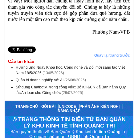
vì vậy! Mỗi người dân chúng ta ngay hôm nay, hãy tích cực
tham gia vào công tác chuyển đổi số. Chúng ta hãy là những
tuyên truyền viên tích cực để góp phần đưa quê hương, đất
nước lên một tầm cao mới theo kịp các cường quốc năm châu.
Phương Nam-VPB
Quay lại trang trước
Các tin khác
Hưởng ứng Ngày Khoa học, Công nghệ và Đổi mới sáng tạo Việt
Nam 18/5/2026
(13/05/2026)
Quản trị doanh nghiệp với AI
(26/08/2025)
Sử dụng Chatbot AI trong công việc: Bộ KH&CN đã Ban hành Quy
tắc An toàn cho Công chức
(29/07/2025)
TRANG CHỦ
GỞI BÀI
UNICODE
PHẢN ÁNH KIẾN NGHỊ
ĐĂNG NHẬP
© TRANG THÔNG TIN ĐIỆN TỬ BAN QUẢN
LÝ KHU KINH TẾ TỈNH QUẢNG TRỊ
Bản quyền thuộc về Ban Quản lý Khu kinh tế tỉnh Quảng Trị.
Cơ quan chủ quản: UBND tỉnh Quảng Trị