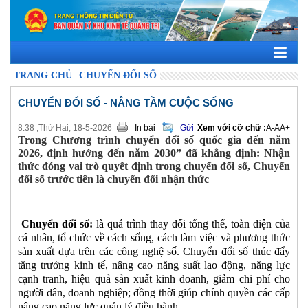
TRANG CHỦ
CHUYỂN ĐỔI SỐ
CHUYỂN ĐỔI SỐ - NÂNG TẦM CUỘC SỐNG
8:38 ,Thứ Hai, 18-5-2026
In bài
Gửi
Xem với cỡ chữ :
A-
A
A+
Trong Chương trình chuyển đổi số quốc gia đến năm
2026, định hướng đến năm 2030” đã khẳng định: Nhận
thức đóng vai trò quyết định trong chuyển đổi số, Chuyển
đổi số trước tiên là chuyển đổi nhận thức
Chuyển đổi số:
là quá trình thay đổi tổng thể, toàn diện của
cá nhân, tổ chức về cách sống, cách làm việc và phương thức
sản xuất dựa trên các công nghệ số. Chuyển đổi số thúc đẩy
tăng trưởng kinh tế, nâng cao năng suất lao động, năng lực
cạnh tranh, hiệu quả sản xuất kinh doanh, giảm chi phí cho
người dân, doanh nghiệp; đồng thời giúp chính quyền các cấp
nâng cao năng lực quản lý điều hành.