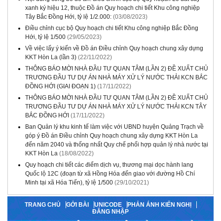
xanh ký hiệu 12, thuộc Đồ án Quy hoạch chi tiết Khu công nghiệp
Tây Bắc Đồng Hới, tỷ lệ 1/2.000:
(03/08/2023)
Điều chỉnh cục bộ Quy hoạch chi tiết Khu công nghiệp Bắc Đồng
Hới, tỷ lệ 1/500
(29/05/2023)
Về việc lấy ý kiến về Đồ án Điều chỉnh Quy hoạch chung xây dựng
KKT Hòn La (lần 3)
(22/11/2022)
THÔNG BÁO MỜI NHÀ ĐẦU TƯ QUAN TÂM (LẦN 2) ĐỀ XUẤT CHỦ
TRƯƠNG ĐẦU TƯ DỰ ÁN NHÀ MÁY XỬ LÝ NƯỚC THẢI KCN BẮC
ĐỒNG HỚI (GIAI ĐOẠN 1)
(17/11/2022)
THÔNG BÁO MỜI NHÀ ĐẦU TƯ QUAN TÂM (LẦN 2) ĐỀ XUẤT CHỦ
TRƯƠNG ĐẦU TƯ DỰ ÁN NHÀ MÁY XỬ LÝ NƯỚC THẢI KCN TÂY
BẮC ĐỒNG HỚI
(17/11/2022)
Ban Quản lý khu kinh tế làm việc với UBND huyện Quảng Trạch về
góp ý Đồ án Điều chỉnh Quy hoạch chung xây dựng KKT Hòn La
đến năm 2040 và thống nhất Quy chế phối hợp quản lý nhà nước tại
KKT Hòn La
(18/08/2022)
Quy hoạch chi tiết các điểm dịch vụ, thương mại dọc hành lang
Quốc lộ 12C (đoạn từ xã Hồng Hóa đến giao với đường Hồ Chí
Minh tại xã Hóa Tiến), tỷ lệ 1/500
(29/10/2021)
TRANG CHỦ
GỞI BÀI
UNICODE
PHẢN ÁNH KIẾN NGHỊ
ĐĂNG NHẬP