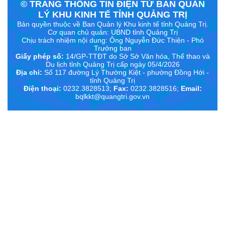
© TRANG THÔNG TIN ĐIỆN TỬ BAN QUẢN
LÝ KHU KINH TẾ TỈNH QUẢNG TRỊ
Bản quyền thuộc về Ban Quản lý Khu kinh tế tỉnh Quảng Trị.
Cơ quan chủ quản: UBND tỉnh Quảng Trị
Chịu trách nhiệm nội dung:
Ông Nguyễn Đức Thiện - Phó
Trưởng ban
Giấy phép số:
14/GP-TTĐT do Sở Sở Văn hóa, Thể thao và
Du lịch tỉnh Quảng Trị cấp ngày 05/4/2026
Địa chỉ:
Số 117 đường Lý Thường Kiệt - phường Đồng Hới -
tỉnh Quảng Trị
Điện thoại:
0232.3828513;
Fax:
0232.3828516;
Email:
bqlkkt@quangtri.gov.vn