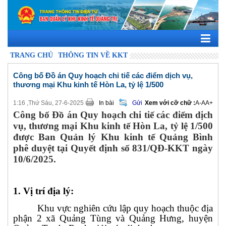
TRANG CHỦ
THÔNG TIN VỀ KKT
Công bố Đồ án Quy hoạch chi tiế các điểm dịch vụ,
thương mại Khu kinh tế Hòn La, tỷ lệ 1/500
1:16 ,Thứ Sáu, 27-6-2025
In bài
Gửi
Xem với cỡ chữ :
A-
A
A+
Công bố
Đồ án Quy hoạch chi tiế các điểm dịch
vụ, thương mại Khu kinh tế Hòn La, tỷ lệ 1/500
được Ban Quản lý Khu kinh tế Quảng Bình
phê duyệt tại Quyết định số 831/QĐ-KKT ngày
10/6/2025.
1. Vị trí địa lý:
Khu vực nghiên cứu lập quy hoạch thuộc địa
phận 2 xã Quảng Tùng và Quảng Hưng, huyện