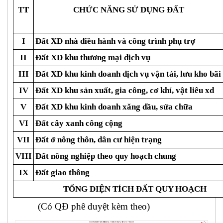
TT
CHỨC NĂNG SỬ DỤNG ĐẤT
I
Đất XD nhà điều hành và công trình phụ trợ
II
Đất XD khu thương mại dịch vụ
III
Đất XD khu kinh doanh dịch vụ vận tải, lưu kho bãi
IV
Đất XD khu sản xuất, gia công, cơ khí, vật liêu xd
V
Đất XD khu kinh doanh xăng dầu, sửa chữa
VI
Đất cây xanh công cộng
VII
Đất ở nông thôn, dân cư hiện trạng
VIII
Đất nông nghiệp theo quy hoạch chung
IX
Đất giao thông
TỔNG DIỆN TÍCH ĐẤT QUY HOẠCH
(Có QĐ phê duyệt kèm theo)