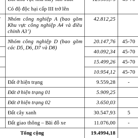
Có độ độc hại cấp III trở lên
’
Nhóm công nghiệp A (bao gồm
42.812,25
Khu vực công nghiệp A4 và điều
chỉnh A3’)
Nhóm công nghiệp D (bao gồm
20.147,76
45-70
các D5, D6, D7 và D8)
40.092,34
45-70
15.499,26
45-70
10.954,12
45-70
Đất ở hiện trạng
9.559,28
-
Đất ở hiện trạng 01
5.909,25
Đất ở hiện trạng 02
3.650,03
Đất cây xanh
30.547,93
5
Đất giao thông – Bãi đỗ xe
11.076,00
-
Tổng cộng
19.4994,18