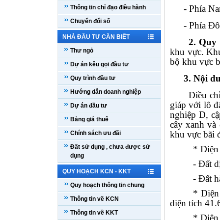
-
Phía Na
Thông tin chỉ đạo điều hành
Chuyển đổi số
-
Phía Đô
NHÀ ĐẦU TƯ CẦN BIẾT
2.
Quy 
khu vực. Khu
Thư ngỏ
bộ khu vực b
Dự án kêu gọi đầu tư
3. Nội
d
Quy trình đầu tư
Hướng dẫn doanh nghiệp
Điều ch
giáp với lô 
Dự án đầu tư
nghiệp D, cậ
Bảng giá thuê
cây xanh và 
khu vực bãi 
Chính sách ưu đãi
Đất sử dụng , chưa được sử
* Diện 
dụng
- Đất 
QUY HOẠCH KCN - KKT
- Đất 
Quy hoạch thông tin chung
* Diện
Thông tin về KCN
diện tích 41
Thông tin về KKT
* Diện