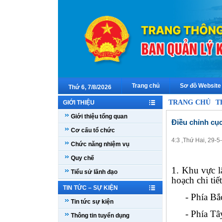
Trang chủ
Sơ đồ Website
Thứ 6, 7/8/2026
TRANG CHỦ
T
GIỚI THIỆU
Giới thiệu tổng quan
Điều chỉnh cục
Cơ cấu tổ chức
4:3 ,Thứ Hai, 29-5
Chức năng nhiệm vụ
Quy chế
1. Khu
vực l
Tiểu sử lãnh đạo
hoạch chi t
TIN TỨC – SỰ KIỆN
-
Phía Bắ
Tin tức sự kiện
-
Phía Tây
Thông tin tuyển dụng