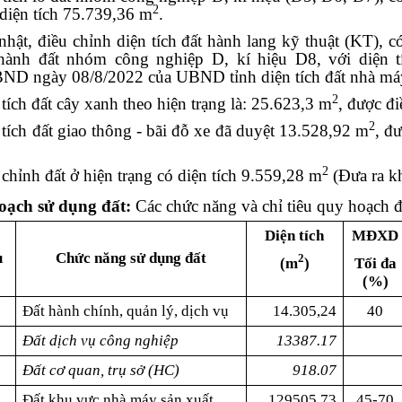
2
 diện tích 75.739,36 m
.
nhật, điều chỉnh diện tích đất hành lang kỹ thuật (KT), c
thành đất nhóm công nghiệp D, kí hiệu D8, với diện 
D ngày 08/8/2022 của UBND tỉnh diện tích đất nhà máy
2
tích đất cây xanh theo hiện trạng là: 25.623,3 m
, được đi
2
 tích đất giao thông - bãi đỗ xe đã duyệt 13.528,92 m
, đ
2
chỉnh đất ở hiện trạng có diện tích 9.559,28 m
(Đưa ra k
oạch
sử
dụng
đất:
Các chức năng và chỉ tiêu quy hoạch 
Diện tích
MĐXD
u
Chức năng sử dụng đất
2
(m
)
Tối đa
(%)
Đất hành chính, quản lý, dịch vụ
14.305,24
40
Đất dịch vụ công nghiệp
13387.17
Đất cơ quan, trụ sở (HC)
918.07
Đất khu vực nhà máy sản xuất
129505,73
45-70