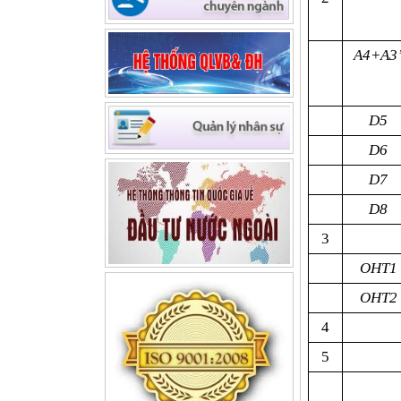
Quỹ Phát triển DNNVV -
(27/09/2022)
A4+A3
D5
D6
D7
D8
3
OHT1
OHT2
4
5