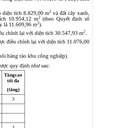
2
ó diện tích 8.829,00 m
và đất cây xanh,
2
tích 10.954,12 m
(theo Quyết định số
2
 là 11.609,96 m
).
2
ều chỉnh lại với diện tích 30.547,93 m
.
ược điều chỉnh lại với diện tích 11.076,00
hỏi hàng rào khu công nghiệp).
được quy định như sau:
Tầngcao
tối đa
(tầng)
3
3