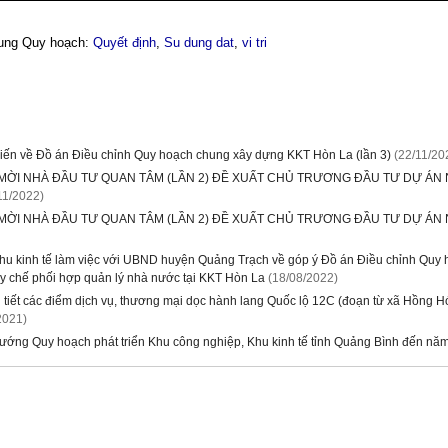
dung Quy hoạch:
Quyết định
,
Su dung dat
,
vi tri
 kiến về Đồ án Điều chỉnh Quy hoạch chung xây dựng KKT Hòn La (lần 3)
(22/11/20
ỜI NHÀ ĐẦU TƯ QUAN TÂM (LẦN 2) ĐỀ XUẤT CHỦ TRƯƠNG ĐẦU TƯ DỰ ÁN N
11/2022)
MỜI NHÀ ĐẦU TƯ QUAN TÂM (LẦN 2) ĐỀ XUẤT CHỦ TRƯƠNG ĐẦU TƯ DỰ ÁN 
khu kinh tế làm việc với UBND huyện Quảng Trạch về góp ý Đồ án Điều chỉnh Qu
y chế phối hợp quản lý nhà nước tại KKT Hòn La
(18/08/2022)
 tiết các điểm dịch vụ, thương mại dọc hành lang Quốc lộ 12C (đoạn từ xã Hồng Hó
2021)
ướng Quy hoạch phát triển Khu công nghiệp, Khu kinh tế tỉnh Quảng Bình đến n