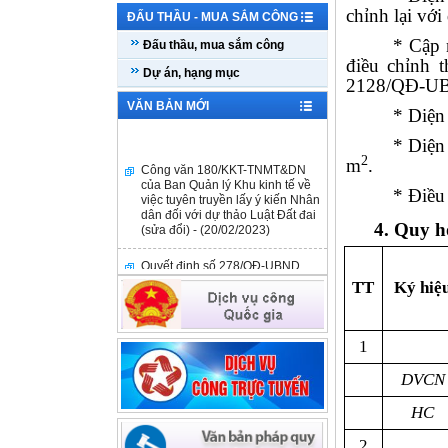
chỉnh lại với
ĐẤU THẦU - MUA SẮM CÔNG
* Cập 
Đấu thầu, mua sắm công
điều chỉnh 
Dự án, hạng mục
2128/QĐ-UBN
VĂN BẢN MỚI
* Diện 
* Diện
2
Công văn 180/KKT-TNMT&DN
m
.
của Ban Quản lý Khu kinh tế về
việc tuyên truyền lấy ý kiến Nhân
* Điều 
dân đối với dự thảo Luật Đất đai
(sửa đổi) - (20/02/2023)
4. Quy
h
Quyết định số 278/QĐ-UBND
ngày 14/02/2023 - (14/02/2023)
TT
Ký hiệ
Công văn số 98/KKT-TNMT&DN
ngày 03/02/2023 - (03/02/2023)
1
Quyết định số 3451/QĐ-UBND
ngày 09/12/2022 - (09/12/2022)
DVCN
HC
Công văn số 180/QDNNVV-NVCV
ngày 27/9/2022 V/v thông tin hỗ
trợ tài chính đối với DNNVV của
2