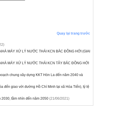
Quay lại trang trước
22)
HÀ MÁY XỬ LÝ NƯỚC THẢI KCN BẮC ĐỒNG HỚI (GIAI
NHÀ MÁY XỬ LÝ NƯỚC THẢI KCN TÂY BẮC ĐỒNG HỚI
y hoạch chung xây dựng KKT Hòn La đến năm 2040 và
a đến giao với đường Hồ Chí Minh tại xã Hóa Tiến), tỷ lệ
ăm 2030, tầm nhìn đến năm 2050
(21/06/2021)