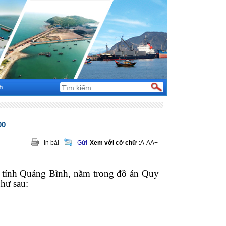
h
00
In bài
Gửi
Xem với cỡ chữ :
A-
A
A+
, tỉnh Quảng Bình, nằm trong đồ án Quy
như sau
: