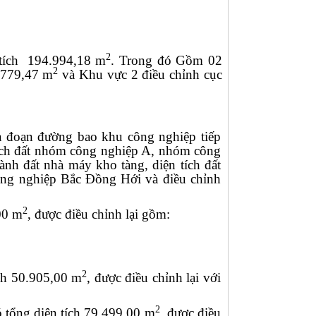
2
 tích 194.994,18 m
. Trong đó Gồm 02
2
2.779,47 m
và Khu vực 2 điều chỉnh cục
à đoạn đường bao khu công nghiệp tiếp
 tích đất nhóm công nghiệp A, nhóm công
ành đất nhà máy kho tàng, diện tích đất
ông nghiệp Bắc Đồng Hới và điều chỉnh
2
,00 m
, được điều chỉnh lại gồm:
2
ích 50.905,00 m
, được điều chỉnh lại với
2
ó tổng diện tích 79.499,00 m
, được điều