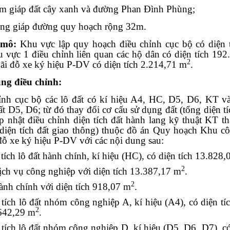
m giáp đất cây xanh và đường Phan Đình Phùng;
ng giáp đường quy hoạch rộng 32m.
mô:
Khu vực lập quy hoạch điều chỉnh cục bộ có diện
 vực 1 điều chỉnh liên quan các hộ dân có diện tích 19
2
ãi đỗ xe ký hiệu P-DV có diện tích 2.214,71 m
.
ung
điều chỉnh:
ỉnh cục bộ các lô đất có kí hiệu A4, HC, D5, D6, KT v
đất D5, D6; từ đó thay đổi cơ cấu sử dụng đất (tổng diện
p nhật điều chỉnh diện tích đất hành lang kỹ thuật KT th
diện tích đất giao thông) thuộc đồ án Quy hoạch Khu c
đỗ xe ký hiệu P-DV với các nội dung sau:
tích lô đất hành chính, kí hiệu (HC), có diện tích 13.828
2
dịch vụ công nghiệp với diện tích 13.387,17 m
.
2
hành chính với diện tích 918,07 m
.
 tích lô đất nhóm công nghiệp A, kí hiệu (A4), có diện t
2
.642,29 m
.
 tích lô đất nhóm công nghiệp D, kí hiệu (D5, D6, D7), c