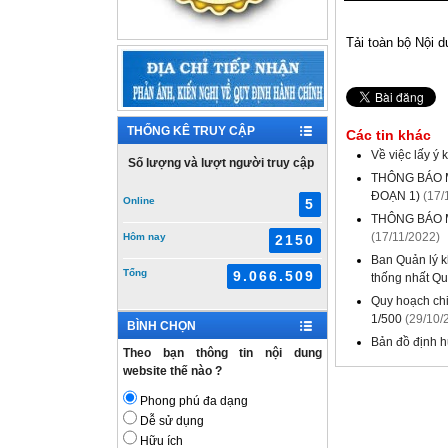
Tải toàn bộ Nội 
THỐNG KÊ TRUY CẬP
Các tin khác
Về việc lấy ý
Số lượng và lượt người truy cập
THÔNG BÁO M
ĐOẠN 1)
(17/
Online
5
THÔNG BÁO 
(17/11/2022)
Hôm nay
2150
Ban Quản lý 
Tổng
9.066.509
thống nhất Qu
Quy hoạch chi
1/500
(29/10/
BÌNH CHỌN
Bản đồ định h
Theo bạn thông tin nội dung
website thế nào ?
Phong phú đa dạng
Dễ sử dụng
Hữu ích