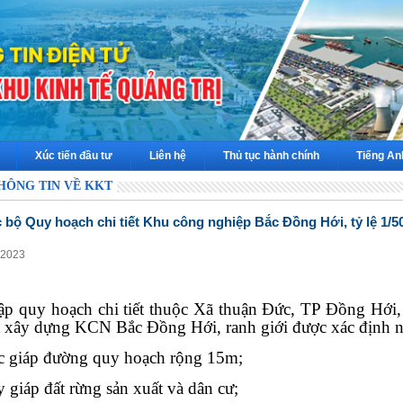
Xúc tiến đầu tư
Liên hệ
Thủ tục hành chính
Tiếng An
HÔNG TIN VỀ KKT
 bộ Quy hoạch chi tiết Khu công nghiệp Bắc Đồng Hới, tỷ lệ 1/5
-2023
ập quy hoạch chi tiết thuộc Xã thuận Đức, TP Đồng Hới
iết xây dựng KCN Bắc Đồng Hới,
ranh giới được xác định 
c giáp đường quy hoạch rộng 15m;
 giáp đất rừng sản xuất và dân cư;