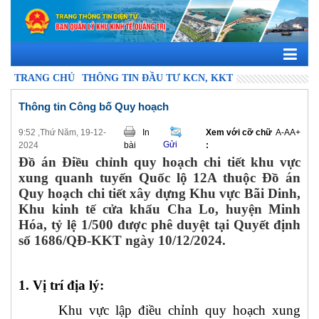
TRANG CHỦ
THÔNG TIN ĐẦU TƯ KCN, KKT
Thông tin Công bố Quy hoạch
9:52 ,Thứ Năm, 19-12-
In
Xem với cỡ chữ
A-
A
A+
Gửi
2024
bài
:
Đồ án Điều chỉnh quy hoạch chi tiết khu vực
xung quanh tuyến Quốc lộ 12A thuộc Đồ án
Quy hoạch chi tiết xây dựng Khu vực Bãi Dinh,
Khu kinh tế cửa khẩu Cha Lo, huyện Minh
Hóa, tỷ lệ 1/500 được phê duyệt tại Quyết định
số 1686/QĐ-KKT ngày 10/12/2024.
1. Vị trí địa lý:
Khu vực lập điều chỉnh quy hoạch xung