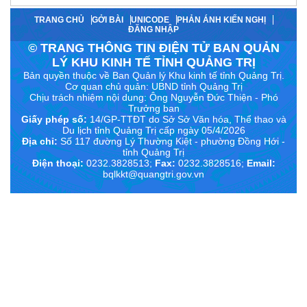
TRANG CHỦ
GỞI BÀI
UNICODE
PHẢN ÁNH KIẾN NGHỊ
ĐĂNG NHẬP
© TRANG THÔNG TIN ĐIỆN TỬ BAN QUẢN
LÝ KHU KINH TẾ TỈNH QUẢNG TRỊ
Bản quyền thuộc về Ban Quản lý Khu kinh tế tỉnh Quảng Trị.
Cơ quan chủ quản: UBND tỉnh Quảng Trị
Chịu trách nhiệm nội dung:
Ông Nguyễn Đức Thiện - Phó
Trưởng ban
Giấy phép số:
14/GP-TTĐT do Sở Sở Văn hóa, Thể thao và
Du lịch tỉnh Quảng Trị cấp ngày 05/4/2026
Địa chỉ:
Số 117 đường Lý Thường Kiệt - phường Đồng Hới -
tỉnh Quảng Trị
Điện thoại:
0232.3828513;
Fax:
0232.3828516;
Email:
bqlkkt@quangtri.gov.vn