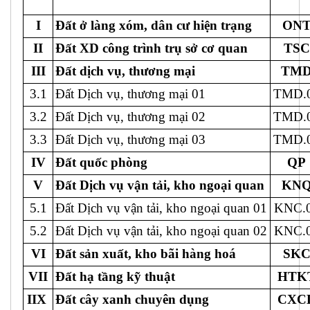
I
Đất ở làng xóm, dân cư hiện trạng
ON
II
Đất XD công trình trụ sở cơ quan
TSC
III
Đất dịch vụ, thương mại
TM
3.1
Đất Dịch vụ, thương mại 01
TMD.
3.2
Đất Dịch vụ, thương mại 02
TMD.
3.3
Đất Dịch vụ, thương mại 03
TMD.
IV
Đất quốc phòng
QP
V
Đất Dịch vụ vận tải, kho ngoại quan
KN
5.1
Đất Dịch vụ vận tải, kho ngoại quan 01
KNC.
5.2
Đất Dịch vụ vận tải, kho ngoại quan 02
KNC.
VI
Đất sản xuất, kho bãi hàng hoá
SK
VII
Đất hạ tầng kỹ thuật
HTK
IIX
Đất cây xanh chuyên dụng
CXC