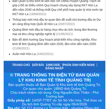
Ban Quản lý khu kinh tế làm việc với UBND huyện Quảng Trạch về
góp ý Đồ án Điều chỉnh Quy hoạch chung xây dựng KKT Hòn La
đến năm 2040 và thống nhất Quy chế phối hợp quản lý nhà nước tại
KKT Hòn La
(18/08/2022)
Thông báo mời nhà đầu tư quan tâm đề xuất chủ trương đầu tư Dự
án cảng tổng hợp Quốc tế Hòn La
(20/07/2022)
Quảng Bình mời đầu tư hàng chục khu du lịch, trung tâm thương
mại và khu công nghiệp nghìn tỷ
(21/06/2021)
Bản đồ định hướng Quy hoạch phát triển Khu công nghiệp, Khu
kinh tế tỉnh Quảng Bình đến năm 2030, tầm nhìn đến năm 2050
(21/06/2021)
Xuân mới Hòn La
(24/02/2021)
TRANG CHỦ
GỞI BÀI
UNICODE
PHẢN ÁNH KIẾN NGHỊ
ĐĂNG NHẬP
© TRANG THÔNG TIN ĐIỆN TỬ BAN QUẢN
LÝ KHU KINH TẾ TỈNH QUẢNG TRỊ
Bản quyền thuộc về Ban Quản lý Khu kinh tế tỉnh Quảng Trị.
Cơ quan chủ quản: UBND tỉnh Quảng Trị
Chịu trách nhiệm nội dung:
Ông Nguyễn Đức Thiện - Phó
Trưởng ban
Giấy phép số:
14/GP-TTĐT do Sở Sở Văn hóa, Thể thao và
Du lịch tỉnh Quảng Trị cấp ngày 05/4/2026
Địa chỉ:
Số 117 đường Lý Thường Kiệt - phường Đồng Hới -