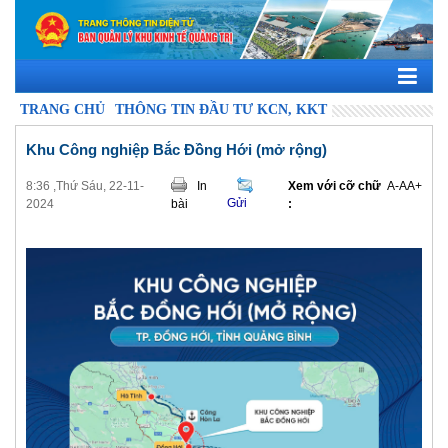
TRANG CHỦ
THÔNG TIN ĐẦU TƯ KCN, KKT
Khu Công nghiệp Bắc Đồng Hới (mở rộng)
8:36 ,Thứ Sáu, 22-11-
In
Xem với cỡ chữ
A-
A
A+
Gửi
2024
bài
: