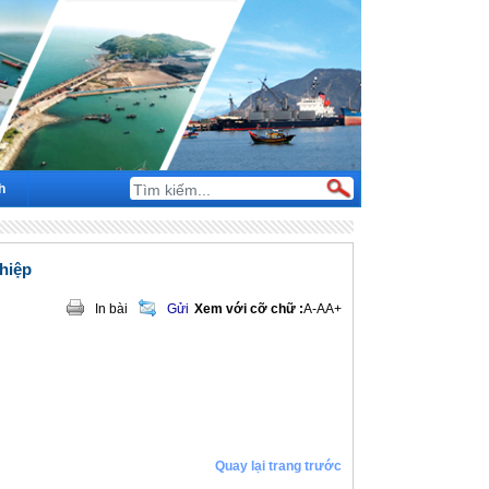
h
hiệp
In bài
Gửi
Xem với cỡ chữ :
A-
A
A+
Quay lại trang trước