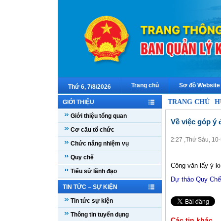
Trang chủ
Sơ đồ Website
Thứ 6, 7/8/2026
TRANG CHỦ
H
GIỚI THIỆU
Giới thiệu tổng quan
Về việc góp ý
Cơ cấu tổ chức
2:27 ,Thứ Sáu, 10
Chức năng nhiệm vụ
Quy chế
Công văn lấy ý 
Tiểu sử lãnh đạo
Dự thảo Quy Ch
TIN TỨC – SỰ KIỆN
Tin tức sự kiện
Thông tin tuyển dụng
Các tin khác