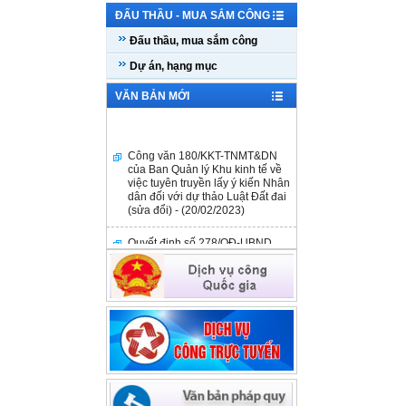
ĐẤU THẦU - MUA SẮM CÔNG
Đấu thầu, mua sắm công
Dự án, hạng mục
VĂN BẢN MỚI
Công văn 180/KKT-TNMT&DN
của Ban Quản lý Khu kinh tế về
việc tuyên truyền lấy ý kiến Nhân
dân đối với dự thảo Luật Đất đai
(sửa đổi) - (20/02/2023)
Quyết định số 278/QĐ-UBND
ngày 14/02/2023 - (14/02/2023)
Công văn số 98/KKT-TNMT&DN
ngày 03/02/2023 - (03/02/2023)
Quyết định số 3451/QĐ-UBND
ngày 09/12/2022 - (09/12/2022)
Công văn số 180/QDNNVV-NVCV
ngày 27/9/2022 V/v thông tin hỗ
trợ tài chính đối với DNNVV của