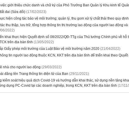
việc giới thiệu chức danh và chữ ký của Phó Trưởng Ban Quản lý Khu kinh tế Qu
đất đai (Sửa đổi)
(17/02/2023)
ực hiện công tác bảo vệ môi trường; quản lý, thu gom xử lý chất thải theo quy đ
ác thu thập, lưu trữ, tổng hợp thông tin thị trường lao động của người lao động v
/06/2022)
ển khai thực hiện Quyết định số 08/2022/QĐ-TTg của Thủ tướng Chính phủ về hỗ tr
CK trên địa bàn tỉnh
(13/05/2022)
ấp Giấy phép môi trường của Luật Bảo vệ môi trường năm 2020
(21/04/2022)
thông tin người lao động thuộc KCN, KKT trên địa bàn tỉnh để triển khai theo Quy
huê nhà cho người lao động
(29/03/2022)
bài đăng lên Trang thông tin điện tử của Ban
(29/11/2021)
g kiểm soát hiệu quả dịch Covid-19 và hướng dẫn khai thác, sử dụng nền tảng khai 
ng dụng PC-Covid tại các doanh nghiệp, trong KCN, KKT trên địa bàn tỉnh
(17/11