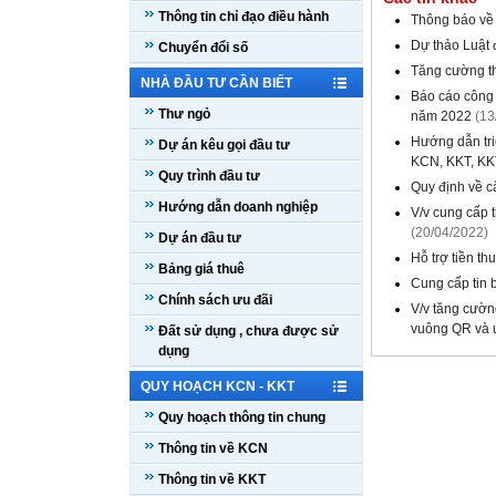
Thông tin chỉ đạo điều hành
Thông báo về 
Dự thảo Luật 
Chuyển đổi số
Tăng cường th
NHÀ ĐẦU TƯ CẦN BIẾT
Báo cáo công t
Thư ngỏ
năm 2022
(13
Hướng dẫn tri
Dự án kêu gọi đầu tư
KCN, KKT, KKT
Quy trình đầu tư
Quy định về c
Hướng dẫn doanh nghiệp
V/v cung cấp 
(20/04/2022)
Dự án đầu tư
Hỗ trợ tiền t
Bảng giá thuê
Cung cấp tin 
Chính sách ưu đãi
V/v tăng cườn
vuông QR và ứ
Đất sử dụng , chưa được sử
dụng
QUY HOẠCH KCN - KKT
Quy hoạch thông tin chung
Thông tin về KCN
Thông tin về KKT