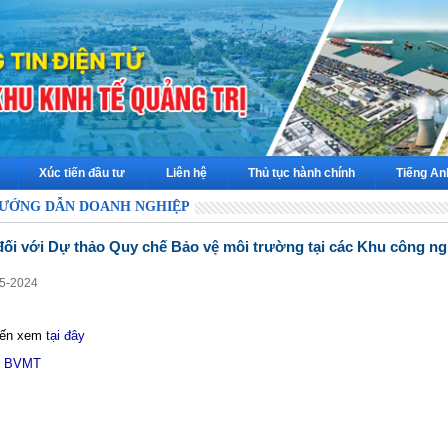
Xúc tiến đầu tư
Liên hệ
Thủ tục hành chính
Tiếng An
ƯỚNG DẪN DOANH NGHIỆP
 đối với Dự thảo Quy chế Bảo vệ môi trường tại các Khu công ng
-5-2024
kiến xem
tại đây
ế BVMT