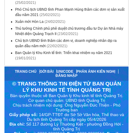
(25/02/2021)
Phó Chủ tịch UBND tỉnh Phan Mạnh Hùng thăm các đơn vị sản xuất
đầu năm 2021
(25/02/2021)
Xuân mới Hòn La
(24/02/2021)
Thủ tướng Chính phủ phê duyệt chủ trương đầu tư Dự án Nhà máy
Nhiệt điện Quảng Trạch II
(23/02/2021)
Chủ tịch UBND tỉnh thăm các đơn vị, doanh nghiệp nhân dịp ra
quân đầu năm mới
(22/02/2021)
Ban Quản lý Khu Kinh tế tỉnh: Triển khai nhiệm vụ năm 2021
(19/01/2021)
TRANG CHỦ
GỞI BÀI
UNICODE
PHẢN ÁNH KIẾN NGHỊ
ĐĂNG NHẬP
© TRANG THÔNG TIN ĐIỆN TỬ BAN QUẢN
LÝ KHU KINH TẾ TỈNH QUẢNG TRỊ
Bản quyền thuộc về Ban Quản lý Khu kinh tế tỉnh Quảng Trị.
Cơ quan chủ quản: UBND tỉnh Quảng Trị
Chịu trách nhiệm nội dung:
Ông Nguyễn Đức Thiện - Phó
Trưởng ban
Giấy phép số:
14/GP-TTĐT do Sở Sở Văn hóa, Thể thao và
Du lịch tỉnh Quảng Trị cấp ngày 05/4/2026
Địa chỉ:
Số 117 đường Lý Thường Kiệt - phường Đồng Hới -
tỉnh Quảng Trị