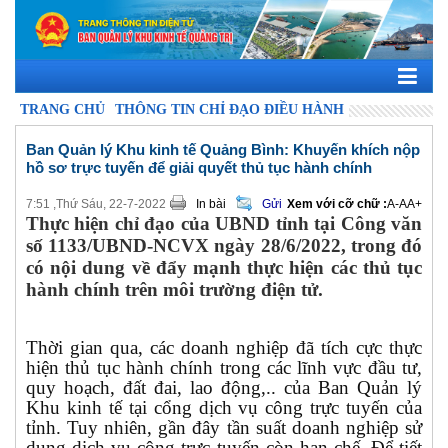
TRANG CHỦ
THÔNG TIN CHỈ ĐẠO ĐIỀU HÀNH
Ban Quản lý Khu kinh tế Quảng Bình: Khuyến khích nộp
hồ sơ trực tuyến để giải quyết thủ tục hành chính
7:51 ,Thứ Sáu, 22-7-2022
In bài
Gửi
Xem với cỡ chữ :
A-
A
A+
Thực hiện chỉ đạo của UBND tỉnh tại Công văn
số 1133/UBND-NCVX ngày 28/6/2022, trong đó
có nội dung về đẩy mạnh thực hiện các thủ tục
hành chính trên môi trường điện tử.
Thời gian qua, các doanh nghiệp đã tích cực thực
hiện thủ tục hành chính trong các lĩnh vực đầu tư,
quy hoạch, đất đai, lao động,.. của Ban Quản lý
Khu kinh tế tại cổng dịch vụ công trực tuyến của
tỉnh. Tuy nhiên, gần đây tần suất doanh nghiệp sử
dụng dịch vụ công trực tuyến còn hạn chế. Để tiết