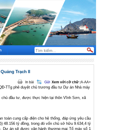
h
Quảng Trạch II
In bài
Gửi
Xem với cỡ chữ :
A-
A
A+
5/QĐ-TTg phê duyệt chủ trương đầu tư Dự án Nhà máy
chủ đầu tư, được thực hiện tại thôn Vĩnh Sơn, xã
an toàn cung cấp điện cho hệ thống, đáp ứng yêu cầu
) 48.156 tỷ đồng, trong đó vốn chủ sở hữu 9.634,4 tỷ
ư). Dự án sẽ được vận hành thương mại Tổ máy số 1