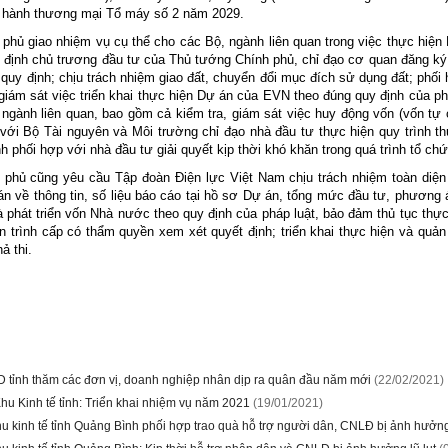
 hành thương mại Tổ máy số 2 năm 2029.
phủ giao nhiệm vụ cụ thể cho các Bộ, ngành liên quan trong việc thực hiệ
 định chủ trương đầu tư của Thủ tướng Chính phủ, chỉ đạo cơ quan đăng k
quy định; chịu trách nhiệm giao đất, chuyển đổi mục đích sử dụng đất; phối 
 giám sát việc triển khai thực hiện Dự án của EVN theo đúng quy định của ph
 ngành liên quan, bao gồm cả kiểm tra, giám sát việc huy động vốn (vốn tự 
với Bộ Tài nguyên và Môi trường chỉ đạo nhà đầu tư thực hiện quy trình th
ỉnh phối hợp với nhà đầu tư giải quyết kịp thời khó khăn trong quá trình tổ chứ
phủ cũng yêu cầu Tập đoàn Điện lực Việt Nam chịu trách nhiệm toàn diện
oán về thông tin, số liệu báo cáo tại hồ sơ Dự án, tổng mức đầu tư, phương
à phát triển vốn Nhà nước theo quy định của pháp luật, bảo đảm thủ tục thực
n trình cấp có thẩm quyền xem xét quyết định; triển khai thực hiện và quả
ả thi.
 tỉnh thăm các đơn vị, doanh nghiệp nhân dịp ra quân đầu năm mới
(22/02/2021)
hu Kinh tế tỉnh: Triển khai nhiệm vụ năm 2021
(19/01/2021)
 kinh tế tỉnh Quảng Bình phối hợp trao quà hỗ trợ người dân, CNLĐ bị ảnh hưởng