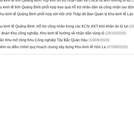
 kinh tế tỉnh Quảng Bình: Kịp thời hỗ trợ nhân dân và CNLĐ bị ảnh hưởng lũ lụt
(
 kinh tế tỉnh Quảng Bình phối hợp trao quà hỗ trợ nhân dân và công nhân lao độ
hu kinh tế Quảng Bình phối hợp với Hội chữ Thập đỏ Ban Quản lý Khu kinh tế Lào
 kinh tế Quảng Bình: Hỗ trợ công nhân trong các KCN, KKT khó khăn do lũ lụt
(28
 đoàn Khu công nghiệp, Khu kinh tế hướng về nhân dân vùng lũ
(28/10/2020)
ân Khu mở rộng Khu Công nghiệp Tây Bắc Quán Hàu
(14/09/2020)
iệm vụ điều chỉnh quy hoạch chung xây dựng Khu kinh tế Hòn La
(07/09/2020)