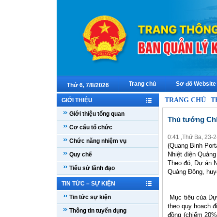
Trang chủ
Sơ đồ Website
Thứ 6, 7/8/2026
TRANG CHỦ
T
GIỚI THIỆU
Giới thiệu tổng quan
Thủ tướng Chí
Cơ cấu tổ chức
0:41 ,Thứ Ba, 23-
Chức năng nhiệm vụ
(Quang Binh Port
Nhiệt điện Quảng 
Quy chế
Theo đó, Dự án N
Tiểu sử lãnh đạo
Quảng Đông, huy
TIN TỨC – SỰ KIỆN
Tin tức sự kiện
Mục tiêu của Dự 
theo quy hoạch đ
Thông tin tuyển dụng
đồng (chiếm 20%