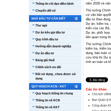
năm 2028 và vận
Thông tin chỉ đạo điều hành
Thủ tướng Chính 
Chuyển đổi số
cứ văn bản quyết
NHÀ ĐẦU TƯ CẦN BIẾT
đầu tư theo đúng 
Dự án; kiểm tra,
Thư ngỏ
kiến của các Bộ,
Dự án kêu gọi đầu tư
Dự án; phối hợp 
liên quan trong t
Quy trình đầu tư
Thủ tướng Chính 
Hướng dẫn doanh nghiệp
kiểm tra, kiểm t
dụng, bảo toàn v
Dự án đầu tư
cứu khả thi Dự á
Bảng giá thuê
tính an toàn và kh
Chính sách ưu đãi
Đất sử dụng , chưa được sử
dụng
QUY HOẠCH KCN - KKT
Các tin khác
Quy hoạch thông tin chung
Chủ tịch UBND
Ban Quản lý K
Thông tin về KCN
Công đoàn Khu
Thông tin về KKT