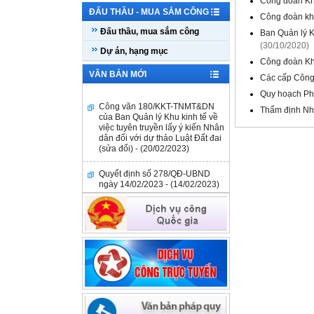
Công đoàn Khu
ĐẤU THẦU - MUA SẮM CÔNG
Công đoàn khu
Đấu thầu, mua sắm công
Ban Quản lý K
(30/10/2020)
Dự án, hạng mục
Công đoàn Khu
VĂN BẢN MỚI
Các cấp Công
Quy hoạch Ph
Công văn 180/KKT-TNMT&DN
Thẩm định Nh
của Ban Quản lý Khu kinh tế về
việc tuyên truyền lấy ý kiến Nhân
dân đối với dự thảo Luật Đất đai
(sửa đổi) - (20/02/2023)
Quyết định số 278/QĐ-UBND
ngày 14/02/2023 - (14/02/2023)
Công văn số 98/KKT-TNMT&DN
ngày 03/02/2023 - (03/02/2023)
Quyết định số 3451/QĐ-UBND
ngày 09/12/2022 - (09/12/2022)
Công văn số 180/QDNNVV-NVCV
ngày 27/9/2022 V/v thông tin hỗ
trợ tài chính đối với DNNVV của
Quỹ Phát triển DNNVV -