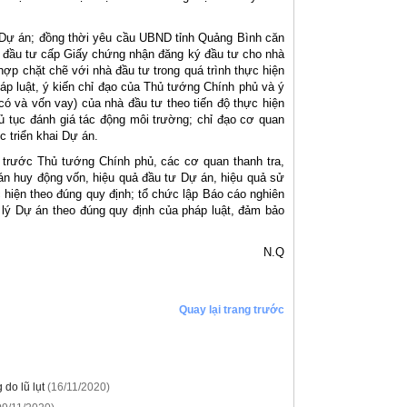
n Dự án; đồng thời yêu cầu UBND tỉnh Quảng Bình căn
ý đầu tư cấp Giấy chứng nhận đăng ký đầu tư cho nhà
hợp chặt chẽ với nhà đầu tư trong quá trình thực hiện
áp luật, ý kiến chỉ đạo của Thủ tướng Chính phủ và ý
có và vốn vay) của nhà đầu tư theo tiến độ thực hiện
ủ tục đánh giá tác động môi trường; chỉ đạo cơ quan
c triển khai Dự án.
 trước Thủ tướng Chính phủ, các cơ quan thanh tra,
 án huy động vốn, hiệu quả đầu tư Dự án, hiệu quả sử
 hiện theo đúng quy định; tổ chức lập Báo cáo nghiên
n lý Dự án theo đúng quy định của pháp luật, đảm bảo
N.Q
Quay lại trang trước
 do lũ lụt
(16/11/2020)