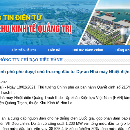
Xúc tiến đầu tư
Liên hệ
Thủ tục hành chính
Tiếng An
HÔNG TIN CHỈ ĐẠO ĐIỀU HÀNH
nh phủ phê duyệt chủ trương đầu tư Dự án Nhà máy Nhiệt điện 
2-2021
al) - Ngày 18/02/2021, Thủ tướng Chính phủ đã ban hành Quyết định số 21
Trạch II.
hà máy Nhiệt điện Quảng Trạch II do Tập đoàn Điện lực Việt Nam (EVN) làm 
ện Quảng Trạch, thuộc Khu Kinh tế Hòn La.
án là cung cấp nguồn điện cho hệ thống điện Quốc gia, góp phần đảm bảo 
iện VII điều chỉnh. Dự án có công suất 1.200 MW với tổng mức đầu tư (sơ bộ
 tổng mức đầu tư), vốn vay 38.525,4 tỷ đồng (chiếm 80% tổng mức đầu t