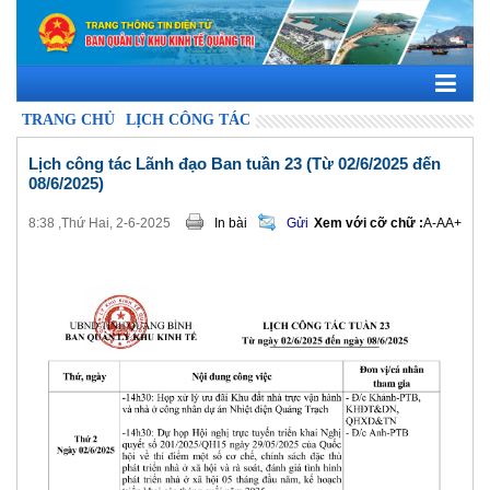
TRANG CHỦ
LỊCH CÔNG TÁC
Lịch công tác Lãnh đạo Ban tuần 23 (Từ 02/6/2025 đến
08/6/2025)
8:38 ,Thứ Hai, 2-6-2025
In bài
Gửi
Xem với cỡ chữ :
A-
A
A+