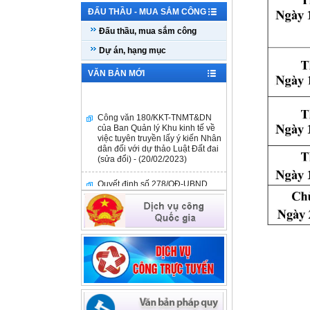
ĐẤU THẦU - MUA SẮM CÔNG
Đấu thầu, mua sắm công
Dự án, hạng mục
VĂN BẢN MỚI
Công văn 180/KKT-TNMT&DN
của Ban Quản lý Khu kinh tế về
việc tuyên truyền lấy ý kiến Nhân
dân đối với dự thảo Luật Đất đai
(sửa đổi) - (20/02/2023)
Quyết định số 278/QĐ-UBND
ngày 14/02/2023 - (14/02/2023)
Công văn số 98/KKT-TNMT&DN
ngày 03/02/2023 - (03/02/2023)
Quyết định số 3451/QĐ-UBND
ngày 09/12/2022 - (09/12/2022)
Công văn số 180/QDNNVV-NVCV
ngày 27/9/2022 V/v thông tin hỗ
trợ tài chính đối với DNNVV của