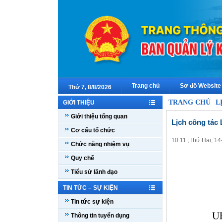
Trang chủ
Sơ đồ Website
Thứ 7, 8/8/2026
TRANG CHỦ
L
GIỚI THIỆU
Giới thiệu tổng quan
Lịch công tác 
Cơ cấu tổ chức
10:11 ,Thứ Hai, 1
Chức năng nhiệm vụ
Quy chế
Tiểu sử lãnh đạo
TIN TỨC – SỰ KIỆN
Tin tức sự kiện
Thông tin tuyển dụng