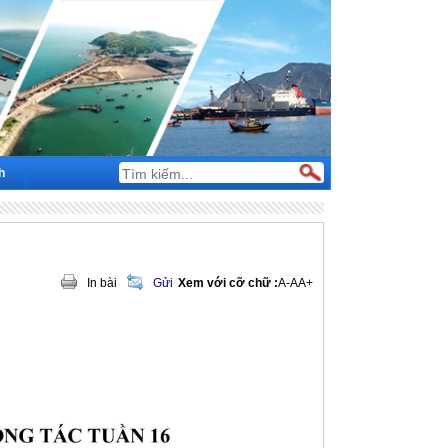
h
In bài
Gửi
Xem với cỡ chữ :
A-
A
A+