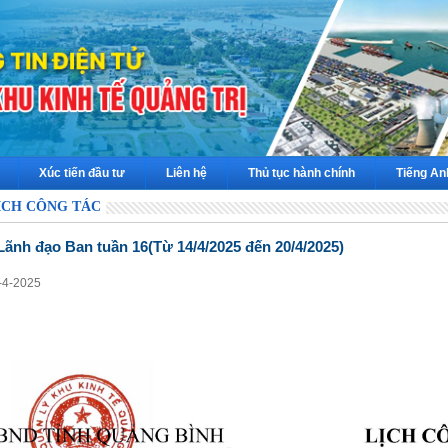
Xúc tiến đầu tư
Liên hệ
Thủ tục hành chính
Tiếng An
ỊCH CÔNG TÁC
Lãnh đạo Ban tuần 16(Từ 14/4/2025 đến 20/4/2025)
4-4-2025