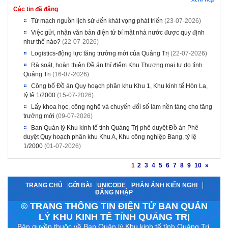
Các tin đã đăng
Từ mạch nguồn lịch sử đến khát vọng phát triển
(23-07-2026)
Việc gửi, nhận văn bản điện tử bí mật nhà nước được quy định
như thế nào?
(22-07-2026)
Logistics-động lực tăng trưởng mới của Quảng Trị
(22-07-2026)
Rà soát, hoàn thiện Đề án thí điểm Khu Thương mại tự do tỉnh
Quảng Trị
(16-07-2026)
Công bố Đồ án Quy hoạch phân khu Khu 1, Khu kinh tế Hòn La,
tỷ lệ 1/2000
(15-07-2026)
Lấy khoa học, công nghệ và chuyển đổi số làm nền tảng cho tăng
trưởng mới
(09-07-2026)
Ban Quản lý Khu kinh tế tỉnh Quảng Trị phê duyệt Đồ án Phê
duyệt Quy hoạch phân khu Khu A, Khu công nghiệp Bang, tỷ lệ
1/2000
(01-07-2026)
1
2
3
4
5
6
7
8
9
10
»
TRANG CHỦ
GỞI BÀI
UNICODE
PHẢN ÁNH KIẾN NGHỊ
ĐĂNG NHẬP
© TRANG THÔNG TIN ĐIỆN TỬ BAN QUẢN
LÝ KHU KINH TẾ TỈNH QUẢNG TRỊ
Bản quyền thuộc về Ban Quản lý Khu kinh tế tỉnh Quảng Trị.