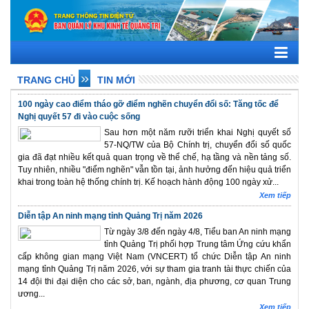
TRANG CHỦ
TIN MỚI
100 ngày cao điểm tháo gỡ điểm nghẽn chuyển đổi số: Tăng tốc để
Nghị quyết 57 đi vào cuộc sống
Sau hơn một năm rưỡi triển khai Nghị quyết số
57-NQ/TW của Bộ Chính trị, chuyển đổi số quốc
gia đã đạt nhiều kết quả quan trọng về thể chế, hạ tầng và nền tảng số.
Tuy nhiên, nhiều "điểm nghẽn" vẫn tồn tại, ảnh hưởng đến hiệu quả triển
khai trong toàn hệ thống chính trị. Kế hoạch hành động 100 ngày xử...
Xem tiếp
Diễn tập An ninh mạng tỉnh Quảng Trị năm 2026
Từ ngày 3/8 đến ngày 4/8, Tiểu ban An ninh mạng
tỉnh Quảng Trị phối hợp Trung tâm Ứng cứu khẩn
cấp không gian mạng Việt Nam (VNCERT) tổ chức Diễn tập An ninh
mạng tỉnh Quảng Trị năm 2026, với sự tham gia tranh tài thực chiến của
14 đội thi đại diện cho các sở, ban, ngành, địa phương, cơ quan Trung
ương...
Xem tiếp