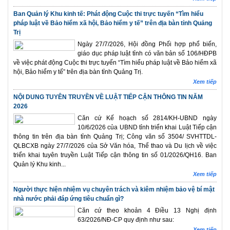
Ban Quản lý Khu kinh tế: Phát động Cuộc thi trực tuyến “Tìm hiểu
pháp luật về Bảo hiểm xã hội, Bảo hiểm y tế” trên địa bàn tỉnh Quảng
Trị
Ngày 27/7/2026, Hội đồng Phối hợp phổ biến,
giáo dục pháp luật tỉnh có văn bản số 106/HĐPB
về việc phát động Cuộc thi trực tuyến “Tìm hiểu pháp luật về Bảo hiểm xã
hội, Bảo hiểm y tế” trên địa bàn tỉnh Quảng Trị.
Xem tiếp
NỘI DUNG TUYÊN TRUYỀN VỀ LUẬT TIẾP CẬN THÔNG TIN NĂM
2026
Căn cứ Kế hoạch số 2814/KH-UBND ngày
10/6/2026 của UBND tỉnh triển khai Luật Tiếp cận
thông tin trên địa bàn tỉnh Quảng Trị; Công văn số 3504/ SVHTTDL-
QLBCXB ngày 27/7/2026 của Sở Văn hóa, Thể thao và Du lịch về việc
triển khai tuyên truyền Luật Tiếp cận thông tin số 01/2026/QH16. Ban
Quản lý Khu kinh...
Xem tiếp
Người thực hiện nhiệm vụ chuyên trách và kiêm nhiệm bảo vệ bí mật
nhà nước phải đáp ứng tiêu chuẩn gì?
Căn cứ theo khoản 4 Điều 13 Nghị định
63/2026/NĐ-CP quy định như sau:
Xem tiếp