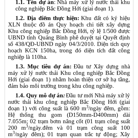
1.1. Tên dự án
:
Nhà máy xử lý nước thải khu
công nghiệp Bắc Đồng Hới (giai đoạn 1).
1.2. Địa điểm thực hiện:
Khu đất có ký hiệu
XLN thuộc đồ án Quy hoạch chi tiết xây dựng
Khu công nghiệp Bắc Đồng Hới, tỷ lệ 1/500 được
UBND tỉnh Quảng Bình phê duyệt tại Quyết định
số 438/QĐ-UBND ngày 04/3/2010.
Diện tích quy
hoạch KCN 150ha, trong đó
diện tích đất công
nghiệp là 110ha.
1.3. Mục tiêu dự án:
Đầu tư Xây dựng nhà
máy xử lý nước thải Khu công nghiệp
Bắc Đồng
Hới (giai đoạn 1)
nhằm hoàn thiện cơ sở hạ tầng,
đảm bảo môi trường trong khu công nghiệp.
1.4. Quy mô dự án
:
Đầu tư mới Nhà máy xử lý
nước thải khu công nghiệp Bắc Đồng Hới (giai
3
đoạn 1) với công suất là 600 m
/ngày đêm, gồm:
Hệ thống thu gom (D150mm-D400mm) dài
7.055m; 02 trạm bơm nâng cốt (01 trạm công suất
3
200 m
/ngày.đêm và 01 trạm công suất 100
3
m
/ngày đêm); 01 trạm quan trắc tự động; Xây