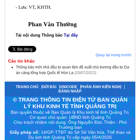
- Lưu: VT, KHTH.
Phan Văn Thường
Tải nội dung Thông báo
Tại đây
Quay lại trang trước
Các tin khác
Thông báo mời nhà đầu tư quan tâm đề xuất chủ trương đầu tư Dự
án cảng tổng hợp Quốc tế Hòn La
(20/07/2022)
TRANG CHỦ
GỞI BÀI
UNICODE
PHẢN ÁNH KIẾN NGHỊ
ĐĂNG NHẬP
© TRANG THÔNG TIN ĐIỆN TỬ BAN QUẢN
LÝ KHU KINH TẾ TỈNH QUẢNG TRỊ
Bản quyền thuộc về Ban Quản lý Khu kinh tế tỉnh Quảng Trị.
Cơ quan chủ quản: UBND tỉnh Quảng Trị
Chịu trách nhiệm nội dung:
Ông Nguyễn Đức Thiện - Phó
Trưởng ban
Giấy phép số:
14/GP-TTĐT do Sở Sở Văn hóa, Thể thao và
Du lịch tỉnh Quảng Trị cấp ngày 05/4/2026