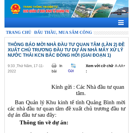
TRANG CHỦ
ĐẤU THẦU, MUA SẮM CÔNG
THÔNG BÁO MỜI NHÀ ĐẦU TƯ QUAN TÂM (LẦN 2) ĐỀ
XUẤT CHỦ TRƯƠNG ĐẦU TƯ DỰ ÁN NHÀ MÁY XỬ LÝ
NƯỚC THẢI KCN BẮC ĐỒNG HỚI (GIAI ĐOẠN 1)
9:33 ,Thứ Năm, 17-11-
In
Xem với cỡ chữ
A-
A
A+
Gửi
2022
bài
:
Kính gửi : Các Nhà đầu tư quan
tâm.
Ban Quản lý Khu kinh tế tỉnh Quảng Bình mời
các nhà đầu tư quan tâm đề xuất chủ trương đầu tư
dự án đầu tư sau đây:
Thông tin về dự án: