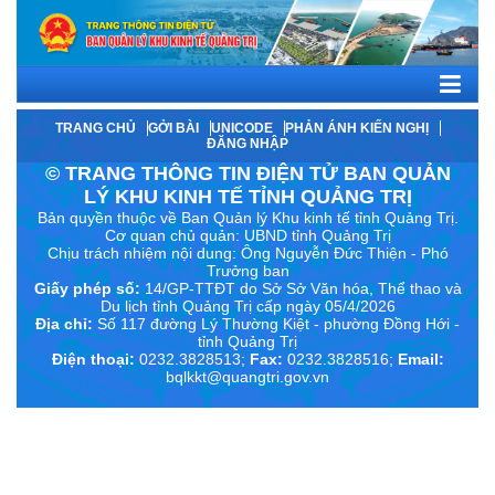
TRANG CHỦ
GỞI BÀI
UNICODE
PHẢN ÁNH KIẾN NGHỊ
ĐĂNG NHẬP
© TRANG THÔNG TIN ĐIỆN TỬ BAN QUẢN
LÝ KHU KINH TẾ TỈNH QUẢNG TRỊ
Bản quyền thuộc về Ban Quản lý Khu kinh tế tỉnh Quảng Trị.
Cơ quan chủ quản: UBND tỉnh Quảng Trị
Chịu trách nhiệm nội dung:
Ông Nguyễn Đức Thiện - Phó
Trưởng ban
Giấy phép số:
14/GP-TTĐT do Sở Sở Văn hóa, Thể thao và
Du lịch tỉnh Quảng Trị cấp ngày 05/4/2026
Địa chỉ:
Số 117 đường Lý Thường Kiệt - phường Đồng Hới -
tỉnh Quảng Trị
Điện thoại:
0232.3828513;
Fax:
0232.3828516;
Email:
bqlkkt@quangtri.gov.vn