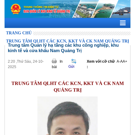
TRANG CHỦ
TRUNG TÂM QLHT CÁC KCN, KKT VÀ CK NAM QUẢNG TRỊ
Trung tâm Quản lý hạ tầng các khu công nghiệp, khu
kinh tế và cửa khẩu Nam Quảng Trị
2:20 ,Thứ Sáu, 24-10-
In
Xem với cỡ chữ
A-
A
A+
Gửi
2025
bài
:
TRUNG TÂM QLHT CÁC KCN, KKT VÀ CK NAM
QUẢNG TRỊ