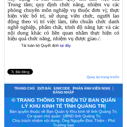
Trung tâm; quy định chức năng, nhiệm vụ các
phòng chuyên môn nghiệp vụ thuộc đơn vị; thực
hiện việc bố trí, sử dụng viên chức, người lao
động theo vị trí việc làm, tiêu chuẩn chức danh
nghề nghiệp, phẩm chất, trình độ năng lực và các
nội dung khác có liên quan nhằm thực hiện có
hiệu quả chức năng, nhiệm vụ được giao./.
Tải toàn bộ Quyết định
tại đây
Quay lại trang trước
TRANG CHỦ
GỞI BÀI
UNICODE
PHẢN ÁNH KIẾN NGHỊ
ĐĂNG NHẬP
© TRANG THÔNG TIN ĐIỆN TỬ BAN QUẢN
LÝ KHU KINH TẾ TỈNH QUẢNG TRỊ
Bản quyền thuộc về Ban Quản lý Khu kinh tế tỉnh Quảng Trị.
Cơ quan chủ quản: UBND tỉnh Quảng Trị
Chịu trách nhiệm nội dung:
Ông Nguyễn Đức Thiện - Phó
Trưởng ban