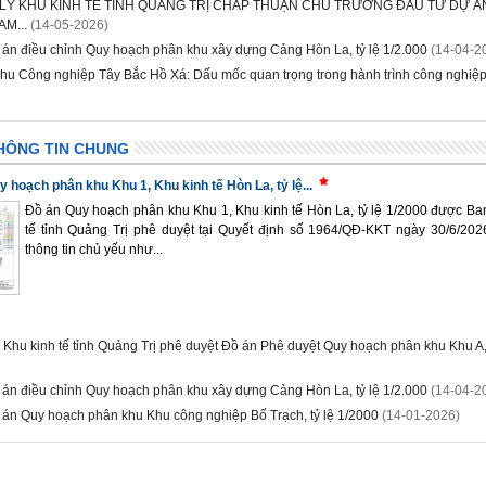
LÝ KHU KINH TẾ TỈNH QUẢNG TRỊ CHẤP THUẬN CHỦ TRƯƠNG ĐẦU TƯ DỰ Á
AM...
(14-05-2026)
án điều chỉnh Quy hoạch phân khu xây dựng Cảng Hòn La, tỷ lệ 1/2.000
(14-04-2
hu Công nghiệp Tây Bắc Hồ Xá: Dấu mốc quan trọng trong hành trình công nghiệp 
HÔNG TIN CHUNG
 hoạch phân khu Khu 1, Khu kinh tế Hòn La, tỷ lệ...
Đồ án Quy hoạch phân khu Khu 1, Khu kinh tế Hòn La, tỷ lệ 1/2000 được Ba
tế tỉnh Quảng Trị phê duyệt tại Quyết định số 1964/QĐ-KKT ngày 30/6/20
thông tin chủ yếu như...
 Khu kinh tế tỉnh Quảng Trị phê duyệt Đồ án Phê duyệt Quy hoạch phân khu Khu A,
án điều chỉnh Quy hoạch phân khu xây dựng Cảng Hòn La, tỷ lệ 1/2.000
(14-04-2
án Quy hoạch phân khu Khu công nghiệp Bố Trạch, tỷ lệ 1/2000
(14-01-2026)