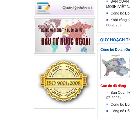
BAN QUẢN 
MOSHI VIỆT N
Công bố Đồ 
Khởi công K
08-2025)
QUY HOẠCH T
Công bố Đồ án Quy
Các tin đã đăng
Ban Quản lý
07-2026)
Công bố Đồ 
Công bố Đồ 