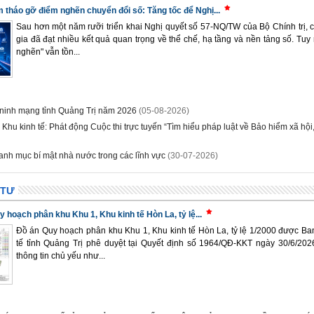
 tháo gỡ điểm nghẽn chuyển đổi số: Tăng tốc để Nghị...
Sau hơn một năm rưỡi triển khai Nghị quyết số 57-NQ/TW của Bộ Chính trị, 
gia đã đạt nhiều kết quả quan trọng về thể chế, hạ tầng và nền tảng số. Tuy
nghẽn" vẫn tồn...
 ninh mạng tỉnh Quảng Trị năm 2026
(05-08-2026)
Khu kinh tế: Phát động Cuộc thi trực tuyến “Tìm hiểu pháp luật về Bảo hiểm xã hội,
nh mục bí mật nhà nước trong các lĩnh vực
(30-07-2026)
 TƯ
 hoạch phân khu Khu 1, Khu kinh tế Hòn La, tỷ lệ...
Đồ án Quy hoạch phân khu Khu 1, Khu kinh tế Hòn La, tỷ lệ 1/2000 được Ba
tế tỉnh Quảng Trị phê duyệt tại Quyết định số 1964/QĐ-KKT ngày 30/6/20
thông tin chủ yếu như...