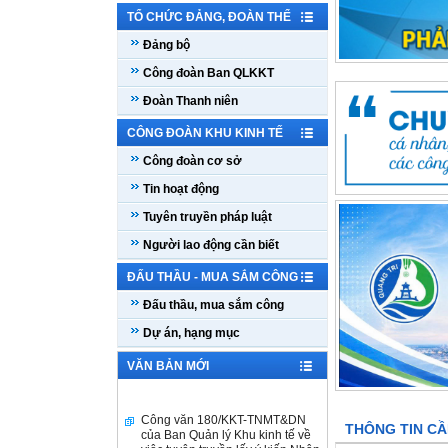
TỔ CHỨC ĐẢNG, ĐOÀN THỂ
Đảng bộ
Công đoàn Ban QLKKT
Đoàn Thanh niên
CÔNG ĐOÀN KHU KINH TẾ
Công đoàn cơ sở
Tin hoạt động
Tuyên truyền pháp luật
Người lao động cần biết
ĐẤU THẦU - MUA SẮM CÔNG
Đấu thầu, mua sắm công
Dự án, hạng mục
VĂN BẢN MỚI
Công văn 180/KKT-TNMT&DN
của Ban Quản lý Khu kinh tế về
THÔNG TIN CẦ
việc tuyên truyền lấy ý kiến Nhân