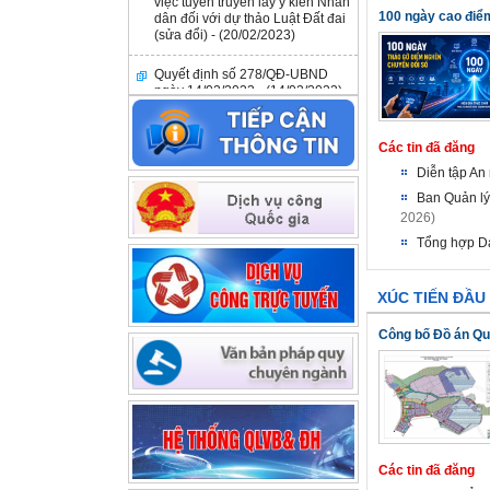
dân đối với dự thảo Luật Đất đai
100 ngày cao điểm
(sửa đổi) - (20/02/2023)
Quyết định số 278/QĐ-UBND
ngày 14/02/2023 - (14/02/2023)
Công văn số 98/KKT-TNMT&DN
ngày 03/02/2023 - (03/02/2023)
Các tin đã đăng
Quyết định số 3451/QĐ-UBND
Diễn tập An
ngày 09/12/2022 - (09/12/2022)
Ban Quản lý 
2026)
Công văn số 180/QDNNVV-NVCV
ngày 27/9/2022 V/v thông tin hỗ
Tổng hợp Da
trợ tài chính đối với DNNVV của
Quỹ Phát triển DNNVV -
(27/09/2022)
XÚC TIẾN ĐẦU
Công bố Đồ án Quy
Các tin đã đăng