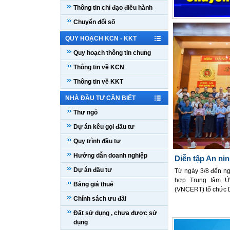
Thông tin chỉ đạo điều hành
Chuyển đổi số
QUY HOẠCH KCN - KKT
Quy hoạch thông tin chung
Thông tin về KCN
Thông tin về KKT
NHÀ ĐẦU TƯ CẦN BIẾT
Thư ngỏ
Dự án kêu gọi đầu tư
Quy trình đầu tư
Hướng dẫn doanh nghiệp
 cao điểm tháo gỡ điểm nghẽn chuyển đổi số:
Diễn tập An ni
 để Nghị quyết 57 đi vào cuộc sống
Dự án đầu tư
Từ ngày 3/8 đến ng
hợp Trung tâm Ứ
t năm rưỡi triển khai Nghị quyết số 57-NQ/TW của Bộ Chính
Bảng giá thuê
(VNCERT) tổ chức D
 đổi số quốc gia đã đạt nhiều kết quả quan trọng về thể chế,
Chính sách ưu đãi
sự tham gia tranh tà
 nền tảng số. Tuy nhiên, nhiều "điểm nghẽn" vẫn tồn tại, ảnh
ngành, địa phương,
hiệu quả triển khai trong toàn hệ thống chính trị. Kế hoạch
Đất sử dụng , chưa được sử
100 ngày xử...
dụng