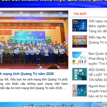
TIN MỚI
100 ngày ca
điểm nghẽn 
Tăng tốc để
vào cuộc s
Diễn tập An
Quảng Trị 
Ban Quản lý
Phát động C
tuyến “Tìm 
Bảo hiểm xã 
NỘI DUNG
nh mạng tỉnh Quảng Trị năm 2026
Ban Quản lý Khu kinh 
VỀ LUẬT T
“Tìm hiểu pháp luật về
ày 4/8, Tiểu ban An ninh mạng tỉnh Quảng Trị phối
TIN NĂM 2
ng cứu khẩn cấp không gian mạng Việt Nam
Ngày 27/7/2026, Hội đồng P
Người thực 
iễn tập An ninh mạng tỉnh Quảng Trị năm 2026, với
có văn bản số 106/HĐPB về
chuyên trác
i thực chiến của 14 đội thi đại diện cho các sở, ban,
hiểu pháp luật về Bảo hiểm
bảo vệ bí m
 cơ quan Trung ương...
Quảng Trị.
đáp ứng tiê