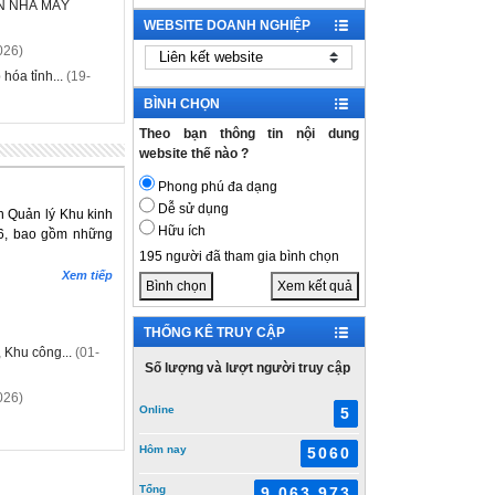
N NHÀ MÁY
WEBSITE DOANH NGHIỆP
026)
hóa tỉnh...
(19-
BÌNH CHỌN
Theo bạn thông tin nội dung
website thế nào ?
Phong phú đa dạng
Dễ sử dụng
n Quản lý Khu kinh
Hữu ích
26, bao gồm những
195 người đã tham gia bình chọn
Xem tiếp
Bình chọn
Xem kết quả
THỐNG KÊ TRUY CẬP
 Khu công...
(01-
Số lượng và lượt người truy cập
026)
Online
5
Hôm nay
5060
Tổng
9.063.973