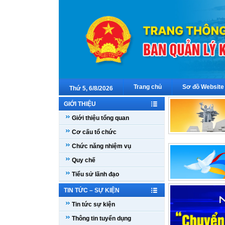
Trang chủ
Sơ đồ Website
Thứ 5, 6/8/2026
GIỚI THIỆU
Giới thiệu tổng quan
Cơ cấu tổ chức
Chức năng nhiệm vụ
Quy chế
Tiểu sử lãnh đạo
TIN TỨC – SỰ KIỆN
Tin tức sự kiện
Thông tin tuyển dụng