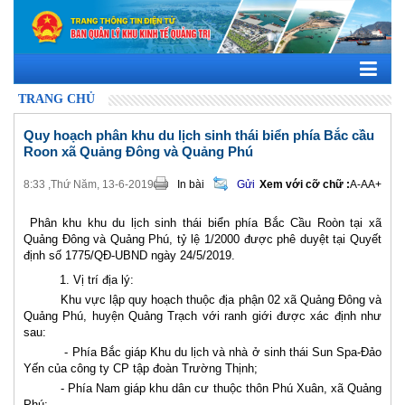
TRANG CHỦ
Quy hoạch phân khu du lịch sinh thái biển phía Bắc cầu
Roon xã Quảng Đông và Quảng Phú
8:33 ,Thứ Năm, 13-6-2019
In bài
Gửi
Xem với cỡ chữ :
A-
A
A+
Phân khu khu du lịch sinh thái biển phía Bắc Cầu Roòn tại xã
Quảng Đông và Quảng Phú, tỷ lệ 1/2000 được phê duyệt tại Quyết
định số 1775/QĐ-UBND ngày 24/5/2019.
1. Vị trí địa lý:
Khu vực lập quy hoạch thuộc địa phận 02 xã Quảng Đông và
Quảng Phú, huyện Quảng Trạch với ranh giới được xác định như
sau:
- Phía Bắc giáp Khu du lịch và nhà ở sinh thái Sun Spa-Đảo
Yến của công ty CP tập đoàn Trường Thịnh;
- Phía Nam giáp khu dân cư thuộc thôn Phú Xuân, xã Quảng
Phú;