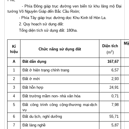
- Phía Đông giáp trục đường ven biển từ khu lăng mộ Đại
tướng Võ Nguyên Giáp đến Bắc Cầu Roòn;
- Phía Tây giáp trục đường dọc Khu Kinh tế Hòn La.
2. Quy hoạch sử dụng đất:
Tổng diện tích sử dụng đất: 180ha.
Mậ
Diện tích
Kí
Chức năng sử dụng đất
hiệu
2
(m
)
A
Đất dân dụng
167,67
1
Đất ở hiện trạng chỉnh trang
6,57
2
Đất ở mới
2,93
3
Đất hỗn hợp
24,91
4
Đất trường mầm non- nhà văn hóa
0,71
5
Đất công trình công cộng-thương mại-dịch
7,98
vụ
6
Đất du lịch, nghỉ dưỡng
55,71
7
Đất làng nghề
5,87