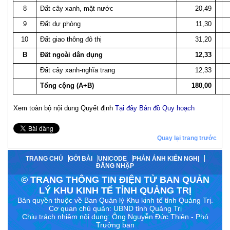
8
Đất cây xanh, mặt nước
20,49
9
Đất dự phòng
11,30
10
Đất giao thông đô thị
31,20
B
Đất ngoài dân dụng
12,33
Đất cây xanh-nghĩa trang
12,33
Tổng cộng (A+B)
180,00
Xem toàn bộ nội dung Quyết định
Tại đây
Bản đồ Quy hoạch
Quay lại trang trước
TRANG CHỦ
GỞI BÀI
UNICODE
PHẢN ÁNH KIẾN NGHỊ
ĐĂNG NHẬP
© TRANG THÔNG TIN ĐIỆN TỬ BAN QUẢN
LÝ KHU KINH TẾ TỈNH QUẢNG TRỊ
Bản quyền thuộc về Ban Quản lý Khu kinh tế tỉnh Quảng Trị.
Cơ quan chủ quản: UBND tỉnh Quảng Trị
Chịu trách nhiệm nội dung:
Ông Nguyễn Đức Thiện - Phó
Trưởng ban