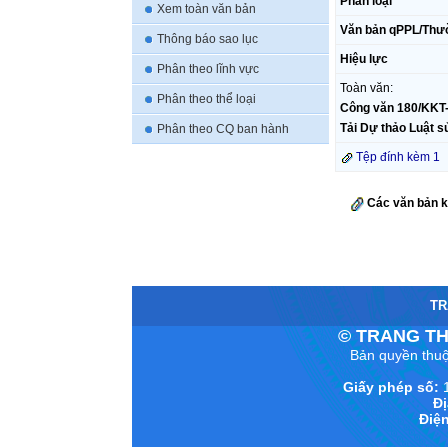
Phân loại
Xem toàn văn bản
Văn bản qPPL/Thư
Thông báo sao lục
Hiệu lực
Phân theo lĩnh vực
Toàn văn:
Phân theo thể loại
Công văn 180/KKT-T
Tải Dự thảo Luật s
Phân theo CQ ban hành
Tệp đính kèm 1
Các văn bản 
TR
© TRANG TH
Bản quyền thuộ
Giấy phép số:
1
Đị
Điện