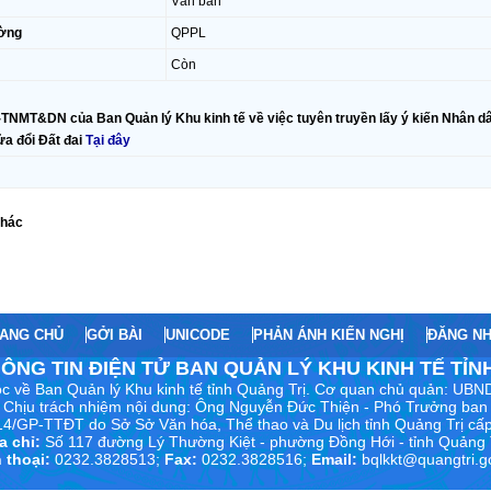
Văn bản
ờng
QPPL
Còn
NMT&DN của Ban Quản lý Khu kinh tế về việc tuyên truyền lấy ý kiến Nhân dân 
ửa đổi Đất đai
Tại đây
khác
ANG CHỦ
GỞI BÀI
UNICODE
PHẢN ÁNH KIẾN NGHỊ
ĐĂNG N
ÔNG TIN ĐIỆN TỬ BAN QUẢN LÝ KHU KINH TẾ TỈN
c về Ban Quản lý Khu kinh tế tỉnh Quảng Trị. Cơ quan chủ quản: UBND
Chịu trách nhiệm nội dung:
Ông Nguyễn Đức Thiện - Phó Trưởng ban
4/GP-TTĐT do Sở Sở Văn hóa, Thể thao và Du lịch tỉnh Quảng Trị cấ
a chỉ:
Số 117 đường Lý Thường Kiệt - phường Đồng Hới - tỉnh Quảng 
 thoại:
0232.3828513;
Fax:
0232.3828516;
Email:
bqlkkt@quangtri.g