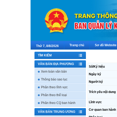
Trang chủ
Sơ đồ Website
Thứ 7, 8/8/2026
TÌM KIẾM
VĂN BẢN ĐỊA PHƯƠNG
Số/Ký hiệu
Xem toàn văn bản
Ngày ký
Thông báo sao lục
Người ký
Phân theo lĩnh vực
Trích yếu nội dung
Phân theo thể loại
Lĩnh vực
Phân theo CQ ban hành
Cơ quan ban hành
VĂN BẢN TRUNG ƯƠNG