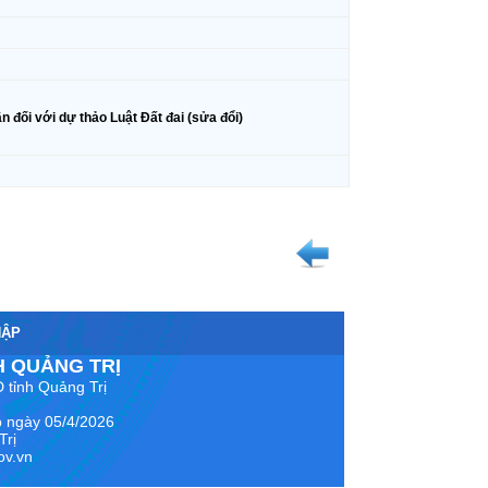
đối với dự thảo Luật Đất đai (sửa đổi)
HẬP
H QUẢNG TRỊ
 tỉnh Quảng Trị
p ngày 05/4/2026
Trị
ov.vn