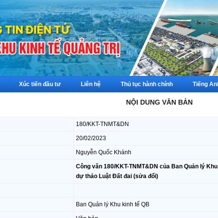
Xúc tiến đầu tư
Liên hệ
Thủ tục hành chính
Tiếng An
NỘI DUNG VĂN BẢN
180/KKT-TNMT&DN
20/02/2023
Nguyễn Quốc Khánh
Công văn 180/KKT-TNMT&DN của Ban Quản lý Khu kin
dự thảo Luật Đất đai (sửa đổi)
Ban Quản lý Khu kinh tế QB