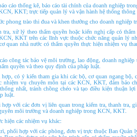
cáo thống kê, báo cáo tài chính của doanh nghiệp tr
 KCN, KKT; trực tiếp quản lý và vận hành hệ thống thôn
hong trào thi đua và khen thưởng cho doanh nghiệp 
 xử lý theo thẩm quyền hoặc kiến nghị cấp có thẩm q
 KCN, KKT trên các lĩnh vực thuộc chức năng quản lý nh
cơ quan nhà nước có thẩm quyền thực hiện nhiệm vụ than
g tác bảo vệ môi trường, lao động, doanh nghiệp tạ
hẩm quyền và theo quy định của pháp luật.
 có ý kiến tham gia khi các bộ, cơ quan ngang bộ, c
các nhiệm vụ chuyên môn tại các KCN, KKT, đảm bảo ch
ống nhất, tránh chồng chéo và tạo điều kiện thuận lợi
p luật.
ới các đơn vị liên quan trong kiểm tra, thanh tra, giá
i nguyên môi trường và doanh nghiệp trong KCN, KKT.
c hiện các nhiệm vụ khác:
phối hợp với các phòng, đơn vị trực thuộc Ban Quản lý