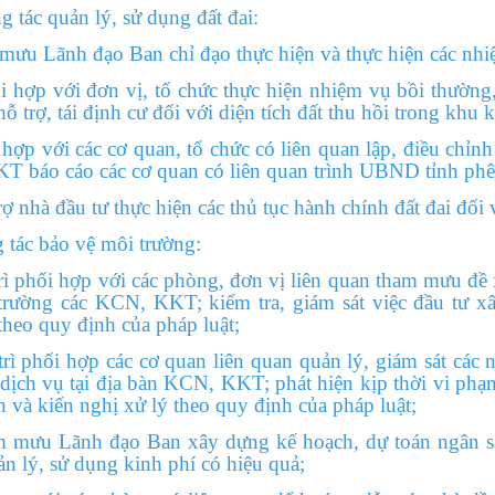
 quản lý, sử dụng đất đai:
ưu Lãnh đạo Ban chỉ đạo thực hiện và thực hiện các nhi
với đơn vị, tổ chức thực hiện nhiệm vụ bồi thường, g
ỗ trợ, tái định cư đối với diện tích đất thu hồi trong khu k
với các cơ quan, tổ chức có liên quan lập, điều chỉnh 
T báo cáo các cơ quan có liên quan trình UBND tỉnh phê
à đầu tư thực hiện các thủ tục hành chính đất đai đối 
c bảo vệ môi trường:
hối hợp với các phòng, đơn vị liên quan tham mưu đề xu
trường các KCN, KKT; kiểm tra, giám sát việc đầu tư x
eo quy định của pháp luật;
hối hợp các cơ quan liên quan quản lý, giám sát các ng
dịch vụ tại địa bàn KCN, KKT; phát hiện kịp thời vi phạ
n và kiến nghị xử lý theo quy định của pháp luật;
 Lãnh đạo Ban xây dựng kế hoạch, dự toán ngân sác
ản lý, sử dụng kinh phí có hiệu quả;