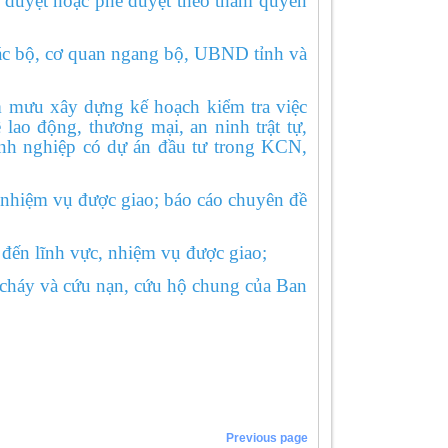
 duyệt hoặc phê duyệt theo thẩm quyền
c bộ, cơ quan ngang bộ, UBND tỉnh và
mưu xây dựng kế hoạch kiểm tra việc
 lao động, thương mại, an ninh trật tự,
anh nghiệp có dự án đầu tư trong KCN,
nhiệm vụ được giao; báo cáo chuyên đề
ến lĩnh vực, nhiệm vụ được giao;
háy và cứu nạn, cứu hộ chung của Ban
Previous page