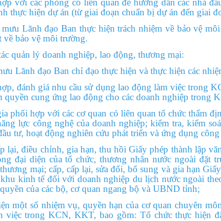
với các phòng có liên quan để hướng dẫn các nhà đầu t
ình thực hiện dự án (từ giai đoạn chuẩn bị dự án đến giai 
Lãnh đạo Ban thực hiện trách nhiệm về bảo vệ môi t
t về bảo vệ môi trường.
 quản lý doanh nghiệp, lao động, thương mại:
nh đạo Ban chỉ đạo thực hiện và thực hiện các nhiệm
 đánh giá nhu cầu sử dụng lao động làm việc trong KC
m quyền cung ứng
lao
động cho các doanh nghiệp trong 
phối hợp với các cơ quan có liên quan tổ chức thẩm địn
 năng lực công nghệ của doanh nghiệp;
kiểm tra, kiểm so
đầu tư, hoạt động nghiên cứu phát triển và ứng dụng côn
ại, điều chỉnh, gia hạn, thu hồi Giấy phép thành lập vă
ng đại diện của tổ chức, thương nhân nước ngoài đặt t
 thương mại; cấp, cấp lại, sửa đổi, bổ sung và gia hạn Giấ
khu kinh tế đối với doanh nghiệp du lịch nước ngoài the
 quyền của các bộ, cơ quan ngang bộ và UBND tỉnh;
một số nhiệm vụ, quyền hạn của cơ quan chuyên môn 
m việc trong KCN, KKT, bao gồm: Tổ chức thực hiện đă