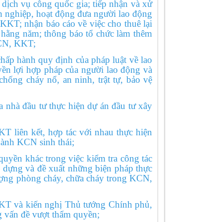
 dịch vụ công quốc gia; tiếp nhận và xử
h nghiệp, hoạt động đưa người lao động
KKT; nhận báo cáo về việc cho thuê lại
ề hằng năm; thông báo tổ chức làm thêm
KCN, KKT;
hấp hành quy định của pháp luật về lao
yền lợi hợp pháp của người lao động và
hống cháy nổ, an ninh, trật tự, bảo vệ
 nhà đầu tư thực hiện dự án đầu tư xây
liên kết, hợp tác với nhau thực hiện
hành KCN sinh thái;
uyền khác trong việc kiểm tra công tác
ây dựng và đề xuất những biện pháp thực
 lượng phòng cháy, chữa cháy trong KCN,
KT và kiến nghị Thủ tướng Chính phủ,
g vấn đề vượt thẩm quyền;