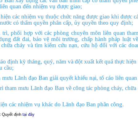
o Ban xây dựng các văn bản trình cấp có thẩm quyền phê
 liên quan đến nhiệm vụ được giao;
 các nhiệm vụ thuộc chức năng được giao khi được cá
 nước có thẩm quyền phân cấp, ủy quyền theo quy định;
phối hợp với các phòng chuyên môn liên quan tham 
dụng đất đai, bảo vệ môi trường, chấp hành pháp luật về
 chữa cháy và tìm kiếm cứu nạn, cứu hộ đối với các do
ịnh kỳ tháng, quý, năm và đột xuất kết quả thực hiện 
u cầu;
Lãnh đạo Ban giải quyết khiếu nại, tố cáo liên quan đ
ham mưu Lãnh đạo Ban về công tác phòng cháy, chữa c
các nhiệm vụ khác do Lãnh đạo Ban phân công.
Quyết định
tại đây