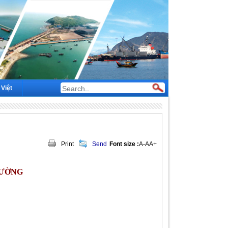
 Việt
Print
Send
Font size :
A-
A
A+
RƯỜNG