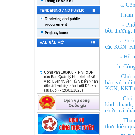
Thông tin về KKT
a. Công tác
TENDERING AND PUBLIC
Tham m
PROCUREMENT
Tendering and public
- Phối hợp 
procurement
bồi thường, h
Project, Items
- Phối hợp 
VĂN BẢN MỚI
các KCN, KK
- Hỗ trợ nh
b. Công tá
Công văn 180/KKT-TNMT&DN
của Ban Quản lý Khu kinh tế về
- Chủ trì p
việc tuyên truyền lấy ý kiến Nhân
bảo vệ môi 
dân đối với dự thảo Luật Đất đai
(sửa đổi) - (20/02/2023)
KCN, KKT th
- Chủ trì p
Quyết định số 278/QĐ-UBND
ngày 14/02/2023 - (14/02/2023)
kinh doanh, 
chức, cá nhâ
Công văn số 98/KKT-TNMT&DN
ngày 03/02/2023 - (03/02/2023)
- Tham mưu
thực hiện qu
Quyết định số 3451/QĐ-UBND
ngày 09/12/2022 - (09/12/2022)