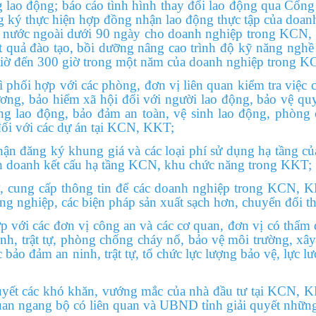
 lao động; báo cáo tình hình thay đổi lao động qua Cổng
g ký thực hiện hợp đồng nhận lao động thực tập của doan
ở nước ngoài dưới 90 ngày cho doanh nghiệp trong KCN, 
t quả đào tạo, bồi dưỡng nâng cao trình độ kỹ năng ngh
 giờ đến 300 giờ trong một năm của doanh nghiệp trong 
ối hợp với các phòng, đơn vị liên quan kiểm tra việc c
ương, bảo hiểm xã hội đối với người lao động, bảo vệ qu
g lao động, bảo đảm an toàn, vệ sinh lao động, phòng c
ối với các dự án tại KCN, KKT;
 đăng ký khung giá và các loại phí sử dụng hạ tầng của
h doanh kết cấu hạ tầng KCN, khu chức năng trong KKT;
ung cấp thông tin để các doanh nghiệp trong KCN, KKT 
ng nghiệp, các biện pháp sản xuất sạch hơn, chuyển đổi t
ới các đơn vị công an và các cơ quan, đơn vị có thẩm q
inh, trật tự, phòng chống cháy nổ, bảo vệ môi trường, x
c bảo đảm an ninh, trật tự, tổ chức lực lượng bảo vệ, lực
t các khó khăn, vướng mắc của nhà đầu tư tại KCN, K
uan ngang bộ có liên quan và UBND tỉnh giải quyết nhữn