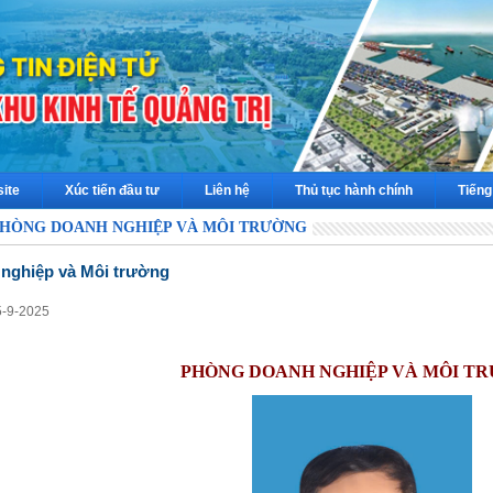
ite
Xúc tiến đầu tư
Liên hệ
Thủ tục hành chính
Tiếng
HÒNG DOANH NGHIỆP VÀ MÔI TRƯỜNG
nghiệp và Môi trường
5-9-2025
PHÒNG DOANH NGHIỆP VÀ MÔI T