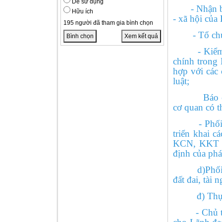
Dễ sử dụng
- Nhận báo 
Hữu ích
- xã hội của
195 người đã tham gia bình chọn
- Tổ chức p
Bình chọn
Xem kết quả
- Kiểm tra,
chính trong
hợp với các 
luật;
Báo cáo côn
cơ quan có t
- Phối hợp,
triển khai 
KCN, KKT th
định của phá
d)Phối hợp v
đất đai, tà
đ) Thự
- Chủ trì, 