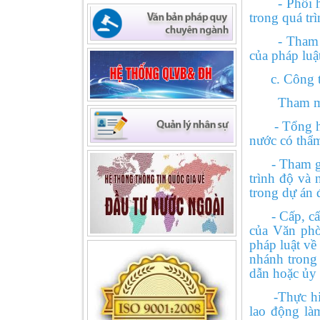
- Phối hợp 
trong quá tr
Công văn số 180/QDNNVV-
NVCV ngày 27/9/2022 V/v thông
- Tham mưu 
tin hỗ trợ tài chính đối với DNNVV
của pháp luậ
của Quỹ Phát triển DNNVV -
(27/09/2022)
c. Công tác
Tham mưu Lã
- Tổng hợp,
nước có thẩ
- Tham gia 
trình độ và
trong dự án 
- Cấp, cấp l
của Văn phò
pháp luật về
nhánh trong 
dẫn hoặc ủy
-Thực hiện 
lao động là