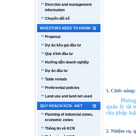
Direction and management
information
Chuyển đổi số
INVESTORS NEED TO KNOW
Proposal
Dự án kêu gọi đầu tư
Quy trình đầu tư
Hướng dẫn doanh nghiệp
Dự án đầu tư
Table rentals
Preferential policies
1. Chức năng:
Land use and land not used
Phòng
quản lý tài
QUY HOẠCH KCN - KKT
của pháp lu
Planning of industrial zones,
economic zones
Thông tin về KCN
2. Nhiệm vụ, 