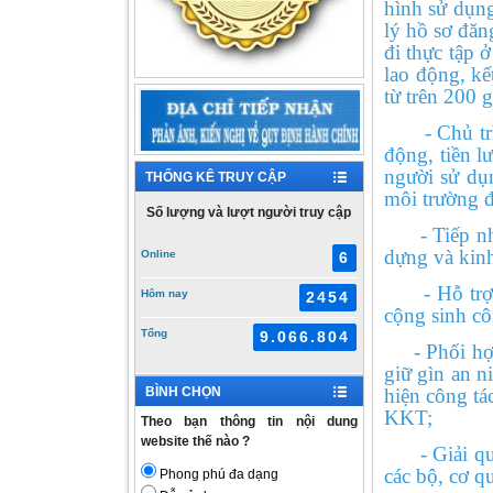
hình sử dụng
lý hồ sơ đăn
đi thực tập 
lao động, kế
từ trên 200
- Chủ trì ph
động, tiền l
người sử dụn
THỐNG KÊ TRUY CẬP
môi trường đ
Số lượng và lượt người truy cập
- Tiếp nhận
dựng và kin
Online
6
- Hỗ trợ, c
Hôm nay
2454
cộng sinh cô
Tổng
9.066.804
- Phối hợp v
giữ gìn an n
hiện công tá
BÌNH CHỌN
KKT;
Theo bạn thông tin nội dung
website thế nào ?
- Giải quyế
các bộ, cơ q
Phong phú đa dạng