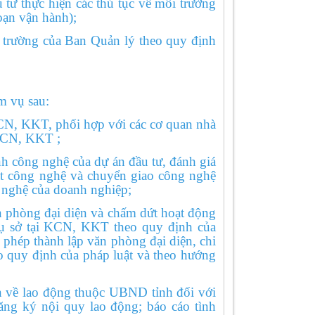
ư thực hiện các thủ tục về môi trường
đoạn vận hành);
rường của Ban Quản lý theo quy định
 vụ sau:
N, KKT, phối hợp với các cơ quan nhà
KCN, KKT ;
h công nghệ của dự án đầu tư, đánh giá
át công nghệ và chuyển giao công nghệ
g nghệ của doanh nghiệp;
n phòng đại diện và chấm dứt hoạt động
rụ sở tại KCN, KKT theo quy định của
y phép thành lập văn phòng đại diện, chi
o quy định của pháp luật và theo hướng
về lao động thuộc UBND tỉnh đối với
ng ký nội quy lao động; báo cáo tình