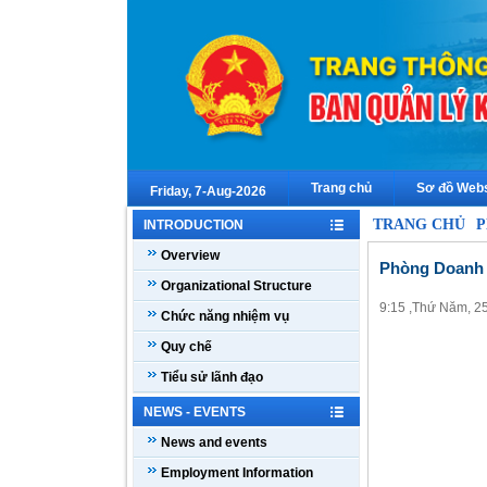
Trang chủ
Sơ đồ Webs
Friday, 7-Aug-2026
TRANG CHỦ
P
INTRODUCTION
Overview
Phòng Doanh 
Organizational Structure
9:15 ,Thứ Năm, 2
Chức năng nhiệm vụ
Quy chế
Tiểu sử lãnh đạo
NEWS - EVENTS
News and events
Employment Information