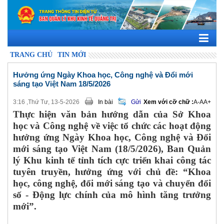
TRANG CHỦ
TIN MỚI
Hưởng ứng Ngày Khoa học, Công nghệ và Đổi mới
sáng tạo Việt Nam 18/5/2026
3:16 ,Thứ Tư, 13-5-2026
In bài
Gửi
Xem với cỡ chữ :
A-
A
A+
Thực hiện văn bản hướng dẫn của Sở Khoa
học và Công nghệ về việc tổ chức các hoạt động
hưởng ứng Ngày Khoa học, Công nghệ và Đổi
mới sáng tạo Việt Nam (18/5/2026), Ban Quản
lý Khu kinh tế tỉnh tích cực triển khai công tác
tuyên truyền, hưởng ứng với chủ đề: “Khoa
học, công nghệ, đổi mới sáng tạo và chuyển đổi
số - Động lực chính của mô hình tăng trưởng
mới”.