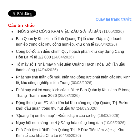
Quay lại trang trước
Các tin khác
THÔNG BÁO CÔNG KHAI VIỆC ĐẤU GIÁ TÀI SẢN
(11/05/2026)
Ban Quản lý Khu kinh tế tỉnh Quảng Trị tổ chức Gặp mặt doanh
nghiệp trong các khu công nghiệp, khu kinh tế
(20/04/2026)
Công bố Đồ án điều chỉnh Quy hoạch phân khu xây dựng Cảng
Hòn La, tỷ lệ 1/2.000
(14/04/2026)
Tổ máy số 1 Nhà máy Nhiệt điện Quảng Trạch I hòa lưới lần đầu
thành công
(14/04/2026)
Phát huy tinh thần đổi mới, kiến tạo động lực phát triển các khu kinh
tế, khu công nghiệp miền Trung
(30/03/2026)
Phát huy vai trò xung kích của tuổi trẻ Ban Quản lý Khu kinh tế trong
Tháng Thanh niên 2026
(25/03/2026)
Động thổ dự án FDI đầu tiên tại Khu công nghiệp Quảng Trị: Bước
khởi đầu quan trọng thu hút đầu tư
(24/03/2026)
“Quảng Trị on the map” - Điểm chạm của cơ hội
(16/03/2026)
Ngày hội non sông - nơi ý Đảng hòa cùng lòng dân
(10/03/2026)
Phó Chủ tịch UBND tỉnh Quảng Trị Lê Đức Tiến làm việc tại Khu
Kinh tế cửa khẩu Cha Lo
(04/03/2026)